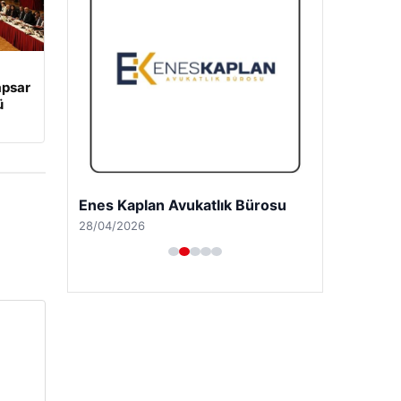
apsar
ü
Trend Yapı Akustik
18/04/2026