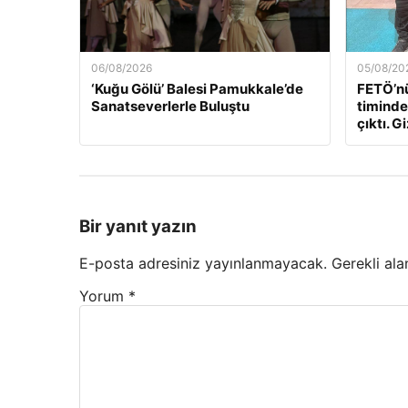
06/08/2026
05/08/20
‘Kuğu Gölü’ Balesi Pamukkale’de
FETÖ’nü
Sanatseverlerle Buluştu
timindek
çıktı. Gi
Bir yanıt yazın
E-posta adresiniz yayınlanmayacak.
Gerekli ala
Yorum
*