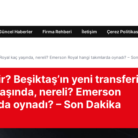
Güncel Haberler
Firma Rehberi
İletişim
Çerez Politikas
Royal kaç yaşında, nereli? Emerson Royal hangi takımlarda oynadı? – So
? Beşiktaş’ın yeni transfer
aşında, nereli? Emerson
rda oynadı? – Son Dakika