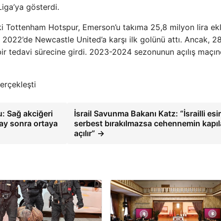
iga’ya gösterdi.
i Tottenham Hotspur, Emerson’u takıma 25,8 milyon lira ekl
2022’de Newcastle United’a karşı ilk golünü attı. Ancak, 2
bir tedavi sürecine girdi. 2023-2024 sezonunun açılış maçı
erçekleşti
: Sağ akciğeri
İsrail Savunma Bakanı Katz: “İsrailli esir
ay sonra ortaya
serbest bırakılmazsa cehennemin kapıl
açılır” →