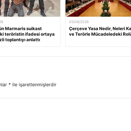
26
05/08/2026
n Marmaris suikast
Çerçeve Yasa Nedir, Neleri K
i teröristin ifadesi ortaya
ve Terörle Mücadeledeki Rol
zli toplantıyı anlattı
nlar
*
ile işaretlenmişlerdir