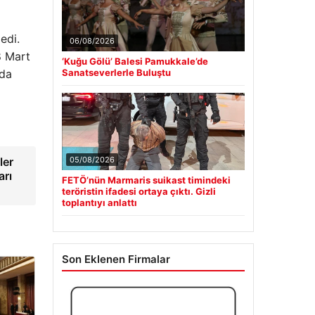
edi.
06/08/2026
8 Mart
‘Kuğu Gölü’ Balesi Pamukkale’de
nda
Sanatseverlerle Buluştu
ler
05/08/2026
arı
FETÖ’nün Marmaris suikast timindeki
teröristin ifadesi ortaya çıktı. Gizli
toplantıyı anlattı
Son Eklenen Firmalar