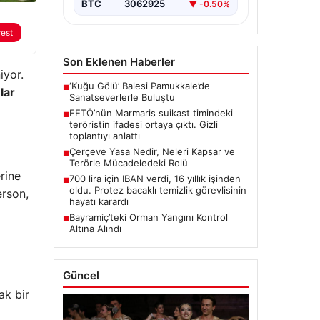
BTC
3062925
▼ -0.50%
rest
Son Eklenen Haberler
iyor.
‘Kuğu Gölü’ Balesi Pamukkale’de
■
lar
Sanatseverlerle Buluştu
FETÖ’nün Marmaris suikast timindeki
■
teröristin ifadesi ortaya çıktı. Gizli
toplantıyı anlattı
Çerçeve Yasa Nedir, Neleri Kapsar ve
■
Terörle Mücadeledeki Rolü
rine
700 lira için IBAN verdi, 16 yıllık işinden
■
oldu. Protez bacaklı temizlik görevlisinin
erson,
hayatı karardı
Bayramiç’teki Orman Yangını Kontrol
■
Altına Alındı
Güncel
ak bir