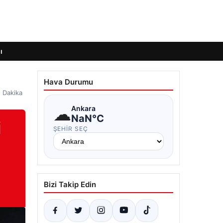
ı
Hava Durumu
n Dakika
☁
Ankara
NaN°C
i
ŞEHIR SEÇ
Bizi Takip Edin