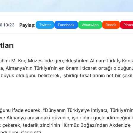
Paylaş:
6 10:23
Twitter
Facebook
WhatsApp
Reddit
Pinte
tları
hmi M. Koç Müzesi’nde gerçekleştirilen Alman-Türk İş Kons
, Almanya’nın Türkiye’nin en önemli ticaret ortağı olduğun
büyük olduğunu belirterek, işbirliği fırsatlarının net bir şeki
ğunu ifade ederek, “Dünyanın Türkiye’ye ihtiyacı, Türkiye’ni
e Almanya arasındaki güvenin, işbirliğini güçlendireceğini be
kat çekerek, tedarik zincirinin Hürmüz Boğazı’ndan Akdeniz’e
unduğunu ifade etti.