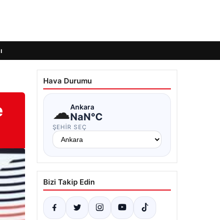
ı
Hava Durumu
e
☁
Ankara
NaN°C
ŞEHIR SEÇ
Bizi Takip Edin