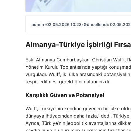
admin
•
02.05.2026 10:23
•
Güncellendi: 02.05.202
Almanya-Türkiye İşbirliği Fırsa
Eski Almanya Cumhurbaşkanı Christian Wulff, Ra
Yönetim Kurulu Toplantısı’nda yaptığı konuşmada
vurguladı. Wulff, iki ülke arasındaki potansiyelin 
tespit edilmesi gerektiğinin altını çizdi.
Karşılıklı Güven ve Potansiyel
Wulff, Türkiye’nin kendine güvenen bir ülke oldu
dünyaya ihtiyacından daha fazla,” dedi. Türkiye v
Ayrıca, Türkiye’nin jeopolitik avantajlarına dik
kaydığını ve bu durumun Türkiye için fırsatlar s