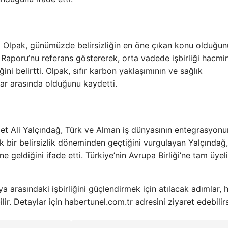
il Olpak, günümüzde belirsizliğin en öne çıkan konu olduğun
i Raporu’nu referans göstererek, orta vadede işbirliği hacmi
ni belirtti. Olpak, sıfır karbon yaklaşımının ve sağlık
klar arasında olduğunu kaydetti.
t Ali Yalçındağ, Türk ve Alman iş dünyasının entegrasyon
 bir belirsizlik döneminden geçtiğini vurgulayan Yalçındağ,
ne geldiğini ifade etti. Türkiye’nin Avrupa Birliği’ne tam üyeli
 arasındaki işbirliğini güçlendirmek için atılacak adımlar, h
r. Detaylar için habertunel.com.tr adresini ziyaret edebilirs