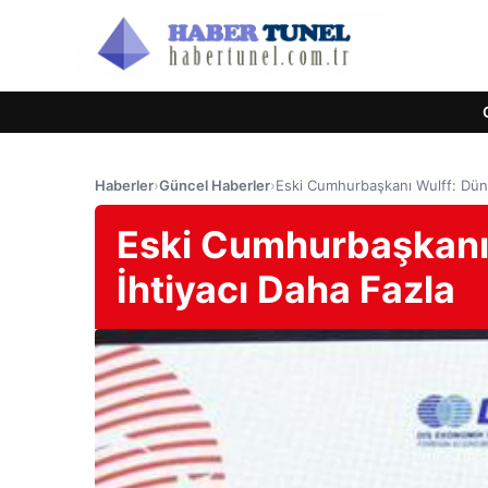
Haberler
›
Güncel Haberler
›
Eski Cumhurbaşkanı Wulff: Düny
Eski Cumhurbaşkanı 
İhtiyacı Daha Fazla