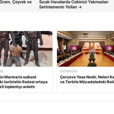
l Gram, Çeyrek ve
Sıcak Havalarda Cebinizi Yakmadan
Serinlemenin Yolları →
26
05/08/2026
n Marmaris suikast
Çerçeve Yasa Nedir, Neleri K
i teröristin ifadesi ortaya
ve Terörle Mücadeledeki Rol
zli toplantıyı anlattı