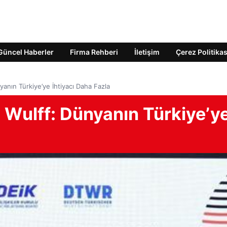
Güncel Haberler
Firma Rehberi
İletişim
Çerez Politikas
anın Türkiye’ye İhtiyacı Daha Fazla
Wulff: Dünyanın Türkiye’y