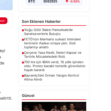
BTC
3062925
▼ -0.50%
rest
Son Eklenen Haberler
‘Kuğu Gölü’ Balesi Pamukkale’de
■
Sanatseverlerle Buluştu
FETÖ’nün Marmaris suikast timindeki
■
teröristin ifadesi ortaya çıktı. Gizli
toplantıyı anlattı
eyi
Çerçeve Yasa Nedir, Neleri Kapsar ve
■
u
Terörle Mücadeledeki Rolü
700 lira için IBAN verdi, 16 yıllık işinden
lde
■
oldu. Protez bacaklı temizlik görevlisinin
hayatı karardı
Bayramiç’teki Orman Yangını Kontrol
■
Altına Alındı
n
Güncel
lirtti.