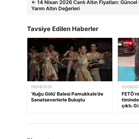
← 14 Nisan 2026 Canlı Altın Fiyatları: Günce
Yarım Altın Değerleri
Tavsiye Edilen Haberler
06/08/2026
05/08/20
‘Kuğu Gölü’ Balesi Pamukkale’de
FETÖ’nü
Sanatseverlerle Buluştu
timindek
çıktı. Gi