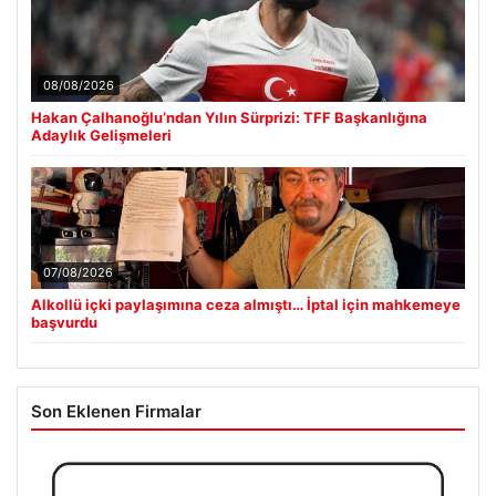
08/08/2026
Hakan Çalhanoğlu’ndan Yılın Sürprizi: TFF Başkanlığına
Adaylık Gelişmeleri
07/08/2026
Alkollü içki paylaşımına ceza almıştı… İptal için mahkemeye
başvurdu
Son Eklenen Firmalar