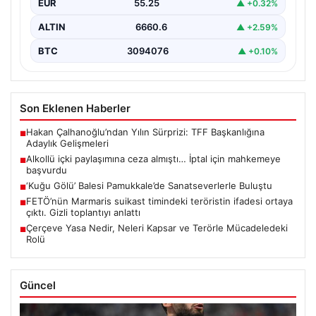
EUR
55.25
▲ +0.32%
ALTIN
6660.6
▲ +2.59%
BTC
3094076
▲ +0.10%
Son Eklenen Haberler
Hakan Çalhanoğlu’ndan Yılın Sürprizi: TFF Başkanlığına
■
Adaylık Gelişmeleri
Alkollü içki paylaşımına ceza almıştı… İptal için mahkemeye
■
başvurdu
‘Kuğu Gölü’ Balesi Pamukkale’de Sanatseverlerle Buluştu
■
FETÖ’nün Marmaris suikast timindeki teröristin ifadesi ortaya
■
çıktı. Gizli toplantıyı anlattı
Çerçeve Yasa Nedir, Neleri Kapsar ve Terörle Mücadeledeki
■
Rolü
Güncel