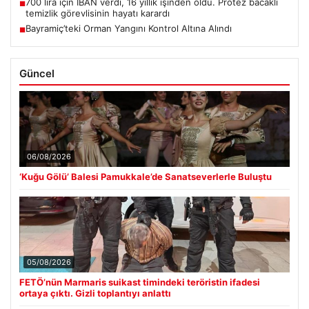
700 lira için IBAN verdi, 16 yıllık işinden oldu. Protez bacaklı
■
temizlik görevlisinin hayatı karardı
Bayramiç’teki Orman Yangını Kontrol Altına Alındı
■
Güncel
06/08/2026
‘Kuğu Gölü’ Balesi Pamukkale’de Sanatseverlerle Buluştu
05/08/2026
FETÖ’nün Marmaris suikast timindeki teröristin ifadesi
ortaya çıktı. Gizli toplantıyı anlattı