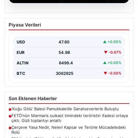
03.08.2026
Bayramiç’teki Orman Yangını Kontrol
Piyasa Verileri
Altına Alındı
Çanakkale’nin Bayramiç ilçesine bağlı Hacıbekirler köyü
yakınlarında, öğleden sonra başlayan orman yangını
USD
47.60
▲ +0.05%
büyük endişe…
EUR
54.98
▼ -0.07%
ALTIN
6499.4
▲ +0.05%
BTC
3062925
▼ -0.50%
Son Eklenen Haberler
‘Kuğu Gölü’ Balesi Pamukkale’de Sanatseverlerle Buluştu
■
FETÖ’nün Marmaris suikast timindeki teröristin ifadesi ortaya
■
çıktı. Gizli toplantıyı anlattı
Çerçeve Yasa Nedir, Neleri Kapsar ve Terörle Mücadeledeki
■
Rolü