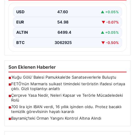
Hukuk sistemi ve yasama süreçlerinde önemli bir yer
tutan çerçeve yasa, temel olarak toplumsal…
USD
47.60
▲ +0.05%
EUR
54.98
▼ -0.07%
ALTIN
6499.4
▲ +0.05%
BTC
3062925
▼ -0.50%
Son Eklenen Haberler
‘Kuğu Gölü’ Balesi Pamukkale’de Sanatseverlerle Buluştu
■
FETÖ’nün Marmaris suikast timindeki teröristin ifadesi ortaya
■
çıktı. Gizli toplantıyı anlattı
Çerçeve Yasa Nedir, Neleri Kapsar ve Terörle Mücadeledeki
■
Rolü
700 lira için IBAN verdi, 16 yıllık işinden oldu. Protez bacaklı
■
temizlik görevlisinin hayatı karardı
Bayramiç’teki Orman Yangını Kontrol Altına Alındı
■