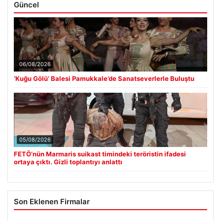
Güncel
06/08/2026
‘Kuğu Gölü’ Balesi Pamukkale’de Sanatseverlerle Buluştu
05/08/2026
FETÖ’nün Marmaris suikast timindeki teröristin ifadesi
ortaya çıktı. Gizli toplantıyı anlattı
Son Eklenen Firmalar