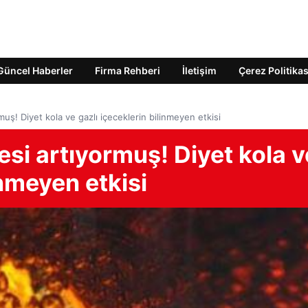
Güncel Haberler
Firma Rehberi
İletişim
Çerez Politikas
muş! Diyet kola ve gazlı içeceklerin bilinmeyen etkisi
esi artıyormuş! Diyet kola v
inmeyen etkisi