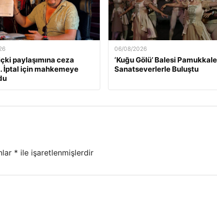
26
06/08/2026
 içki paylaşımına ceza
‘Kuğu Gölü’ Balesi Pamukkale
… İptal için mahkemeye
Sanatseverlerle Buluştu
du
nlar
*
ile işaretlenmişlerdir