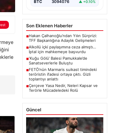
BTC
3094076
▲ +0.10%
rest
Son Eklenen Haberler
Hakan Çalhanoğlu’ndan Yılın Sürprizi:
■
TFF Başkanlığına Adaylık Gelişmeleri
tirmeye
Alkollü içki paylaşımına ceza almıştı…
■
iğini
İptal için mahkemeye başvurdu
eklerle
‘Kuğu Gölü’ Balesi Pamukkale’de
■
Sanatseverlerle Buluştu
FETÖ’nün Marmaris suikast timindeki
■
teröristin ifadesi ortaya çıktı. Gizli
toplantıyı anlattı
Çerçeve Yasa Nedir, Neleri Kapsar ve
■
Terörle Mücadeledeki Rolü
Güncel