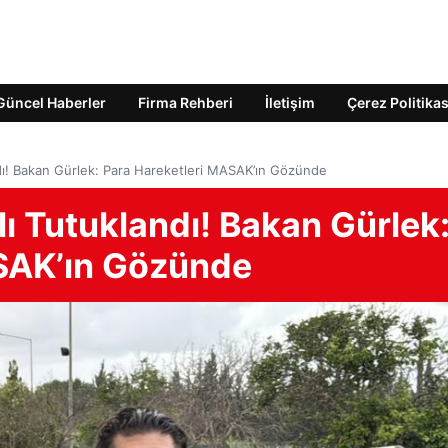
Güncel Haberler
Firma Rehberi
İletişim
Çerez Politikas
dı! Bakan Gürlek: Para Hareketleri MASAK’ın Gözünde
ı Tutuklandı! Bakan Gürlek
ASAK’ın Gözünde