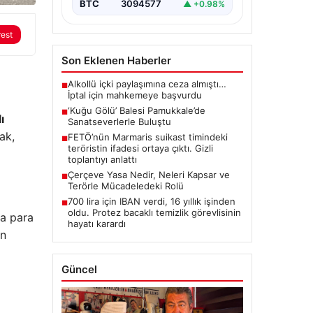
BTC
3094577
▲ +0.98%
rest
Son Eklenen Haberler
Alkollü içki paylaşımına ceza almıştı…
■
İptal için mahkemeye başvurdu
‘Kuğu Gölü’ Balesi Pamukkale’de
■
ı
Sanatseverlerle Buluştu
ak,
FETÖ’nün Marmaris suikast timindeki
■
teröristin ifadesi ortaya çıktı. Gizli
toplantıyı anlattı
Çerçeve Yasa Nedir, Neleri Kapsar ve
■
Terörle Mücadeledeki Rolü
700 lira için IBAN verdi, 16 yıllık işinden
■
oldu. Protez bacaklı temizlik görevlisinin
ra para
hayatı karardı
en
Güncel