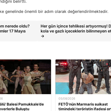
iğini belirtti.
ülke genelinde önemli bir adım olarak değerlendirilmektedir.
em nerede oldu?
Her gün içince tehlikesi artıyormuş! 
emler 17 Mayıs
kola ve gazlı içeceklerin bilinmeyen et
→
26
05/08/2026
ölü’ Balesi Pamukkale’de
FETÖ’nün Marmaris suikast
verlerle Buluştu
timindeki teröristin ifadesi o