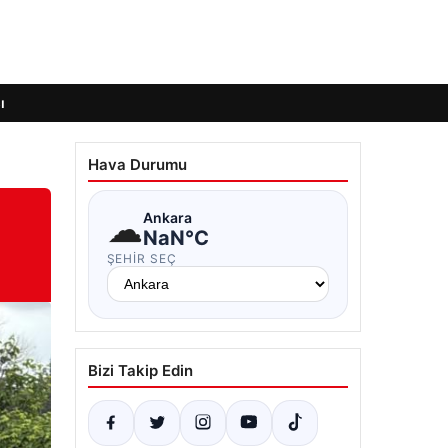
ı
Hava Durumu
:
☁
Ankara
NaN°C
ŞEHIR SEÇ
Bizi Takip Edin