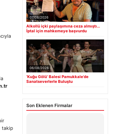
07/08/2026
Alkollü içki paylaşımına ceza almıştı…
İptal için mahkemeye başvurdu
cıyla
06/08/2026
‘Kuğu Gölü’ Balesi Pamukkale’de
da
Sanatseverlerle Buluştu
.tr
Son Eklenen Firmalar
ir
 takip