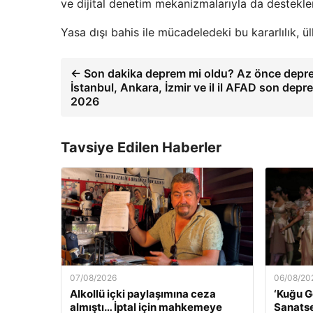
ve dijital denetim mekanizmalarıyla da desteklend
Yasa dışı bahis ile mücadeledeki bu kararlılık, 
← Son dakika deprem mi oldu? Az önce depr
İstanbul, Ankara, İzmir ve il il AFAD son depr
2026
Tavsiye Edilen Haberler
07/08/2026
06/08/20
Alkollü içki paylaşımına ceza
‘Kuğu G
almıştı… İptal için mahkemeye
Sanatse