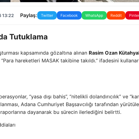
Paylaş:
6 13:22
Twitter
Facebook
WhatsApp
Reddit
Pinte
nda Tutuklama
ruşturması kapsamında gözaltına alınan
Rasim Ozan Kütahyal
Para hareketleri MASAK takibine takıldı.” ifadesini kullanar
rasyonlar, “yasa dışı bahis”, “nitelikli dolandırıcılık” ve “ka
uklanması, Adana Cumhuriyet Başsavcılığı tarafından yürütül
orlarına dayanarak bu sürecin ilerlediğini belirtti.
diaları