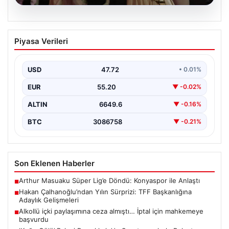
06.08.2026
‘Kuğu Gölü’ Balesi Pamukkale’de
Piyasa Verileri
Sanatseverlerle Buluştu
Dünya klasiklerinin en önemli eserlerinden biri olan
“Kuğu Gölü” balesi, Denizli’de gerçekleşen 2. Denizli…
USD
47.72
• 0.01%
EUR
55.20
▼ -0.02%
ALTIN
6649.6
▼ -0.16%
BTC
3086758
▼ -0.21%
Son Eklenen Haberler
Arthur Masuaku Süper Lig’e Döndü: Konyaspor ile Anlaştı
■
Hakan Çalhanoğlu’ndan Yılın Sürprizi: TFF Başkanlığına
■
Adaylık Gelişmeleri
Alkollü içki paylaşımına ceza almıştı… İptal için mahkemeye
■
başvurdu