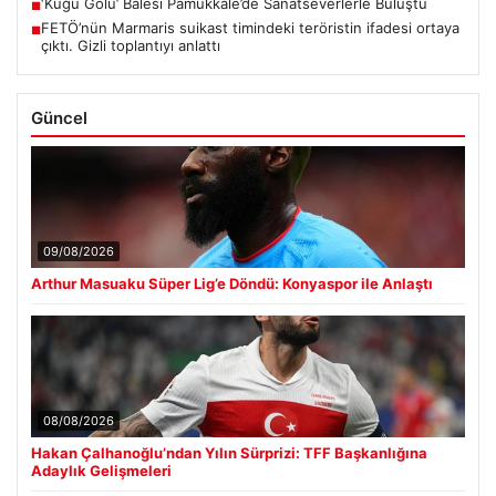
‘Kuğu Gölü’ Balesi Pamukkale’de Sanatseverlerle Buluştu
■
FETÖ’nün Marmaris suikast timindeki teröristin ifadesi ortaya
■
çıktı. Gizli toplantıyı anlattı
Güncel
09/08/2026
Arthur Masuaku Süper Lig’e Döndü: Konyaspor ile Anlaştı
08/08/2026
Hakan Çalhanoğlu’ndan Yılın Sürprizi: TFF Başkanlığına
Adaylık Gelişmeleri