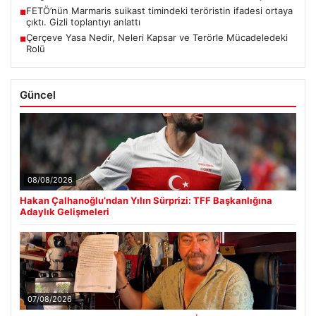
FETÖ’nün Marmaris suikast timindeki teröristin ifadesi ortaya
■
çıktı. Gizli toplantıyı anlattı
Çerçeve Yasa Nedir, Neleri Kapsar ve Terörle Mücadeledeki
■
Rolü
Güncel
08/08/2026
Hakan Çalhanoğlu’ndan Yılın Sürprizi: TFF Başkanlığına
Adaylık Gelişmeleri
07/08/2026