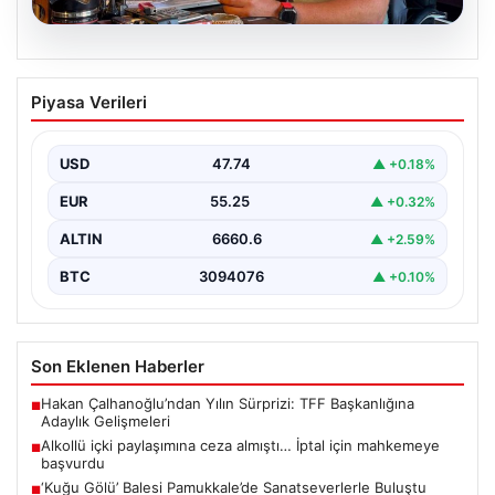
07.08.2026
Alkollü içki paylaşımına ceza almıştı…
Piyasa Verileri
İptal için mahkemeye başvurdu
USD
47.74
▲ +0.18%
EUR
55.25
▲ +0.32%
ALTIN
6660.6
▲ +2.59%
BTC
3094076
▲ +0.10%
Son Eklenen Haberler
Hakan Çalhanoğlu’ndan Yılın Sürprizi: TFF Başkanlığına
■
Adaylık Gelişmeleri
Alkollü içki paylaşımına ceza almıştı… İptal için mahkemeye
■
başvurdu
‘Kuğu Gölü’ Balesi Pamukkale’de Sanatseverlerle Buluştu
■