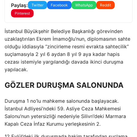
Paylaş:
Twitter
Facebook
WhatsApp
Reddit
Pinterest
İstanbul Büyükşehir Belediye Başkanlığı görevinden
uzaklaştırılan Ekrem İmamoğlu’nun, diplomasının sahte
olduğu iddiasıyla “zincirleme resmi evrakta sahtecilik”
suçlamasıyla 2 yıl 6 aydan 8 yıl 9 aya kadar hapis
cezası istemiyle yargılandığı davada ikinci duruşma
yapılacak.
GÖZLER DURUŞMA SALONUNDA
Duruşma 1 no’lu mahkeme salonunda başlayacak.
İstanbul Adliyesi’ndeki 59. Asliye Ceza Mahkemesi
Salonu’nun yetersizliği nedeniyle Silivri’deki Marmara
Kapalı Ceza İnfaz Kurumu yerleşkesinin 2.
12 Eylül’deki ilk duruşmada hakim tarafından suçlama