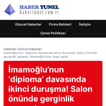
Güncel Haberler
Firma Rehberi
İletişim
Çerez Politikası
Haberler
›
Güncel Haberler
›
İmamoğlu’nun ‘diploma’ davasında ikinci duruşma! Salon önünde
gerginlik yaşandı, İmamoğlu’ndan tepki geldi
İmamoğlu’nun
‘diploma’ davasında
ikinci duruşma! Salon
önünde gerginlik