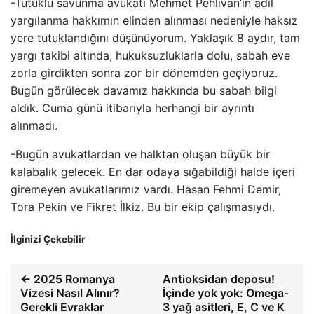
-Tutuklu savunma avukatı Mehmet Pehlivan’ın adil
yargılanma hakkımın elinden alınması nedeniyle haksız
yere tutuklandığını düşünüyorum. Yaklaşık 8 aydır, tam
yargı takibi altında, hukuksuzluklarla dolu, sabah eve
zorla girdikten sonra zor bir dönemden geçiyoruz.
Bugün görülecek davamız hakkında bu sabah bilgi
aldık. Cuma günü itibarıyla herhangi bir ayrıntı
alınmadı.
-Bugün avukatlardan ve halktan oluşan büyük bir
kalabalık gelecek. En dar odaya sığabildiği halde içeri
giremeyen avukatlarımız vardı. Hasan Fehmi Demir,
Tora Pekin ve Fikret İlkiz. Bu bir ekip çalışmasıydı.
İlginizi Çekebilir
← 2025 Romanya
Antioksidan deposu!
Vizesi Nasıl Alınır?
İçinde yok yok: Omega-
Gerekli Evraklar
3 yağ asitleri, E, C ve K