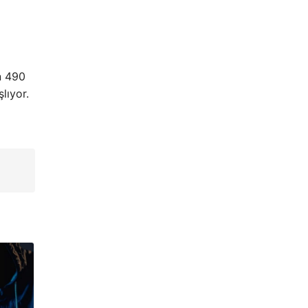
n 490
lıyor.