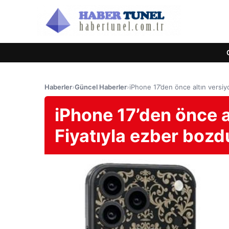
Haberler
›
Güncel Haberler
›
iPhone 17’den önce altın versiyo
iPhone 17’den önce al
Fiyatıyla ezber bozd