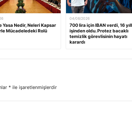
26
04/08/2026
 Yasa Nedir, Neleri Kapsar
700 lira için IBAN verdi, 16 yıll
rle Mücadeledeki Rolü
işinden oldu. Protez bacaklı
temizlik görevlisinin hayatı
karardı
nlar
*
ile işaretlenmişlerdir