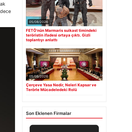
rak
sadece
05/08/2026
FETÖ’nün Marmaris suikast timindeki
teröristin ifadesi ortaya çıktı. Gizli
toplantıyı anlattı
05/08/2026
Çerçeve Yasa Nedir, Neleri Kapsar ve
Terörle Mücadeledeki Rolü
Son Eklenen Firmalar