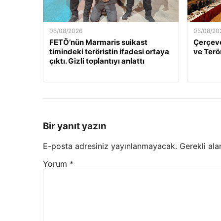
05/08/2026
05/08/20
FETÖ’nün Marmaris suikast
Çerçeve
timindeki teröristin ifadesi ortaya
ve Terö
çıktı. Gizli toplantıyı anlattı
Bir yanıt yazın
E-posta adresiniz yayınlanmayacak.
Gerekli ala
Yorum
*