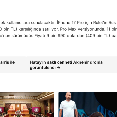
ek kullanıcılara sunulacaktır. İPhone 17 Pro için Rulet’in Rus
bin TL) karşılığında satılıyor. Pro Max versiyonunda, 11 bi
Pro’nun sürümüdür. Fiyatı 9 bin 990 dolardan (409 bin TL) baş
rris ile
Hatay'ın saklı cenneti Aknehir dronla
görüntülendi →