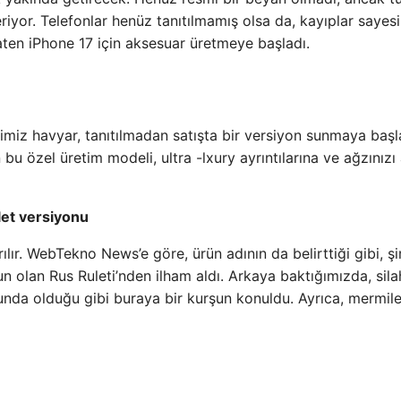
eriyor. Telefonlar henüz tanıtılmamış olsa da, kayıplar sayes
zaten iPhone 17 için aksesuar üretmeye başladı.
diğimiz havyar, tanıtılmadan satışta bir versiyon sunmaya başl
u özel üretim modeli, ultra -lxury ayrıntılarına ve ağzınızı
let versiyonu
lır. WebTekno News’e göre, ürün adının da belirttiği gibi, şi
 olan Rus Ruleti’nden ilham aldı. Arkaya baktığımızda, sila
Oyunda olduğu gibi buraya bir kurşun konuldu. Ayrıca, mermile