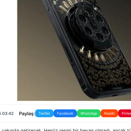
Paylaş:
5 03:42
Twitter
Facebook
WhatsApp
Reddit
Pinte
ok yakında getirecek. Henüz resmi bir beyan olmadı, ancak 