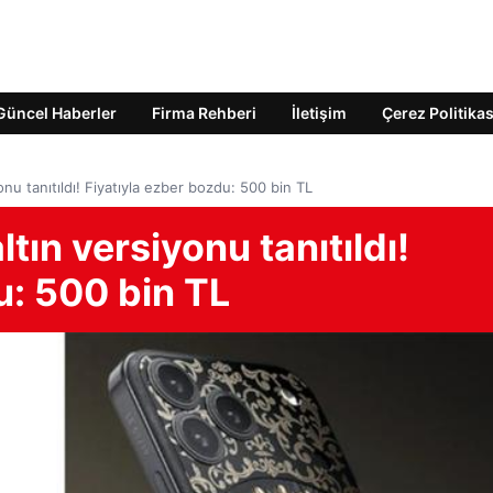
Güncel Haberler
Firma Rehberi
İletişim
Çerez Politikas
nu tanıtıldı! Fiyatıyla ezber bozdu: 500 bin TL
tın versiyonu tanıtıldı!
u: 500 bin TL