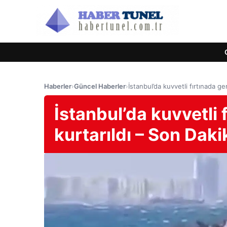
Haberler
›
Güncel Haberler
›
İstanbul’da kuvvetli fırtınada ge
İstanbul’da kuvvetli f
kurtarıldı – Son Daki