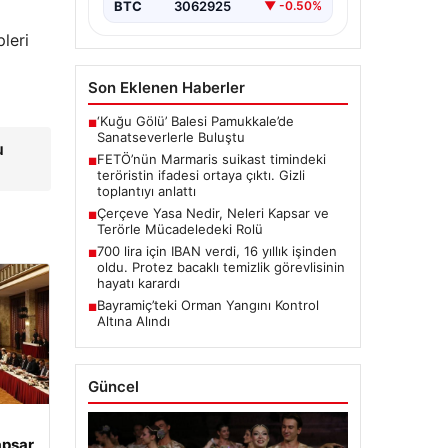
BTC
3062925
▼ -0.50%
leri
Son Eklenen Haberler
‘Kuğu Gölü’ Balesi Pamukkale’de
■
Sanatseverlerle Buluştu
u
FETÖ’nün Marmaris suikast timindeki
■
teröristin ifadesi ortaya çıktı. Gizli
toplantıyı anlattı
Çerçeve Yasa Nedir, Neleri Kapsar ve
■
Terörle Mücadeledeki Rolü
700 lira için IBAN verdi, 16 yıllık işinden
■
oldu. Protez bacaklı temizlik görevlisinin
hayatı karardı
Bayramiç’teki Orman Yangını Kontrol
■
Altına Alındı
Güncel
apsar