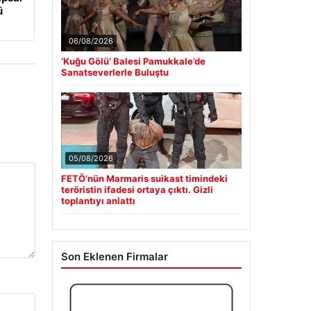
ü
06/08/2026
‘Kuğu Gölü’ Balesi Pamukkale’de
Sanatseverlerle Buluştu
05/08/2026
FETÖ’nün Marmaris suikast timindeki
teröristin ifadesi ortaya çıktı. Gizli
toplantıyı anlattı
Son Eklenen Firmalar