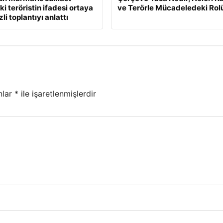
i teröristin ifadesi ortaya
ve Terörle Mücadeledeki Rol
zli toplantıyı anlattı
nlar
*
ile işaretlenmişlerdir