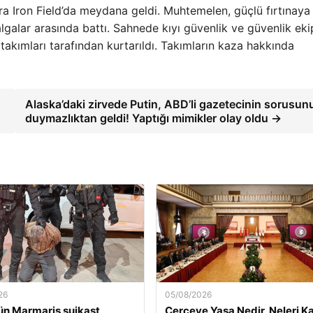
ra Iron Field’da meydana geldi. Muhtemelen, güçlü fırtınaya
lgalar arasında battı. Sahnede kıyı güvenlik ve güvenlik ekip
k takımları tarafından kurtarıldı. Takımların kaza hakkında
Alaska’daki zirvede Putin, ABD’li gazetecinin sorusun
duymazlıktan geldi! Yaptığı mimikler olay oldu →
26
05/08/2026
n Marmaris suikast
Çerçeve Yasa Nedir, Neleri K