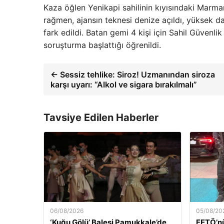
Kaza öğlen Yenikapi sahilinin kıyısındaki Marma
rağmen, ajansın teknesi denize açıldı, yüksek da
fark edildi. Batan gemi 4 kişi için Sahil Güvenli
soruşturma başlattığı öğrenildi.
← Sessiz tehlike: Siroz! Uzmanından siroza
karşı uyarı: “Alkol ve sigara bırakılmalı”
Tavsiye Edilen Haberler
06/08/2026
05/08/20
‘Kuğu Gölü’ Balesi Pamukkale’de
FETÖ’nü