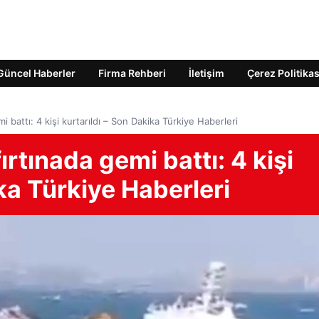
Güncel Haberler
Firma Rehberi
İletişim
Çerez Politikas
mi battı: 4 kişi kurtarıldı – Son Dakika Türkiye Haberleri
ırtınada gemi battı: 4 kişi
ka Türkiye Haberleri