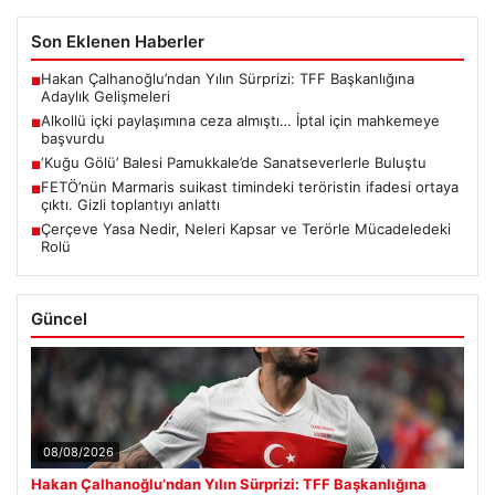
Son Eklenen Haberler
Hakan Çalhanoğlu’ndan Yılın Sürprizi: TFF Başkanlığına
■
Adaylık Gelişmeleri
Alkollü içki paylaşımına ceza almıştı… İptal için mahkemeye
■
başvurdu
‘Kuğu Gölü’ Balesi Pamukkale’de Sanatseverlerle Buluştu
■
FETÖ’nün Marmaris suikast timindeki teröristin ifadesi ortaya
■
çıktı. Gizli toplantıyı anlattı
Çerçeve Yasa Nedir, Neleri Kapsar ve Terörle Mücadeledeki
■
Rolü
Güncel
08/08/2026
Hakan Çalhanoğlu’ndan Yılın Sürprizi: TFF Başkanlığına