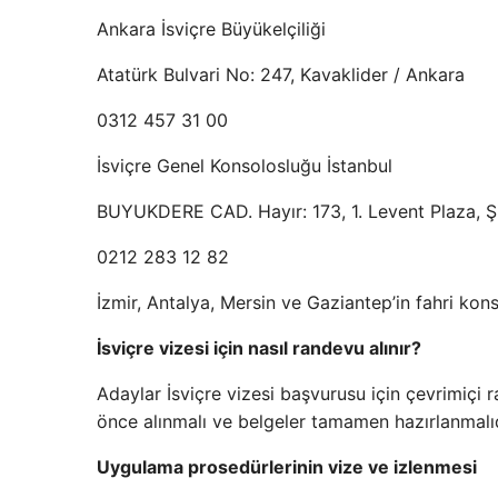
Ankara İsviçre Büyükelçiliği
Atatürk Bulvari No: 247, Kavaklider / Ankara
0312 457 31 00
İsviçre Genel Konsolosluğu İstanbul
BUYUKDERE CAD. Hayır: 173, 1. Levent Plaza, Şiş
0212 283 12 82
İzmir, Antalya, Mersin ve Gaziantep’in fahri ko
İsviçre vizesi için nasıl randevu alınır?
Adaylar İsviçre vizesi başvurusu için çevrimiçi 
önce alınmalı ve belgeler tamamen hazırlanmalıdı
Uygulama prosedürlerinin vize ve izlenmesi