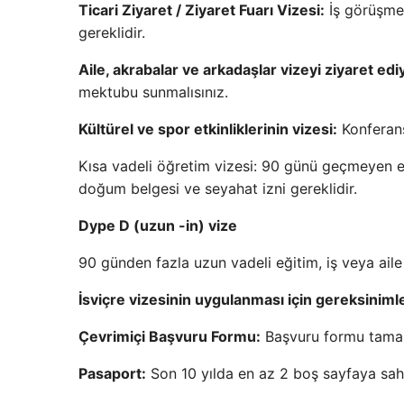
Ticari Ziyaret / Ziyaret Fuarı Vizesi:
İş görüşmele
gereklidir.
Aile, akrabalar ve arkadaşlar vizeyi ziyaret edi
mektubu sunmalısınız.
Kültürel ve spor etkinliklerinin vizesi:
Konferansl
Kısa vadeli öğretim vizesi: 90 günü geçmeyen eğit
doğum belgesi ve seyahat izni gereklidir.
Dype D (uzun -in) vize
90 günden fazla uzun vadeli eğitim, iş veya aile
İsviçre vizesinin uygulanması için gereksiniml
Çevrimiçi Başvuru Formu:
Başvuru formu tamam
Pasaport:
Son 10 yılda en az 2 boş sayfaya sahi