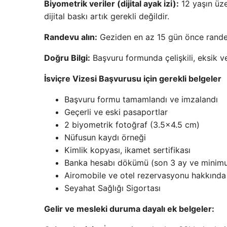
Biyometrik veriler (dijital ayak izi):
12 yaşın üze
dijital baskı artık gerekli değildir.
Randevu alın:
Geziden en az 15 gün önce randev
Doğru Bilgi:
Başvuru formunda çelişkili, eksik ve
İsviçre Vizesi Başvurusu için gerekli belgeler
Başvuru formu tamamlandı ve imzalandı
Geçerli ve eski pasaportlar
2 biyometrik fotoğraf (3.5×4.5 cm)
Nüfusun kaydı örneği
Kimlik kopyası, ikamet sertifikası
Banka hesabı dökümü (son 3 ay ve minim
Airomobile ve otel rezervasyonu hakkında 
Seyahat Sağlığı Sigortası
Gelir ve mesleki duruma dayalı ek belgeler: