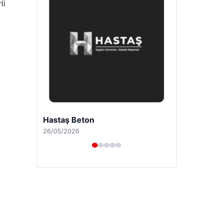
li
Enes Kaplan Avukatlık Bürosu
28/04/2026