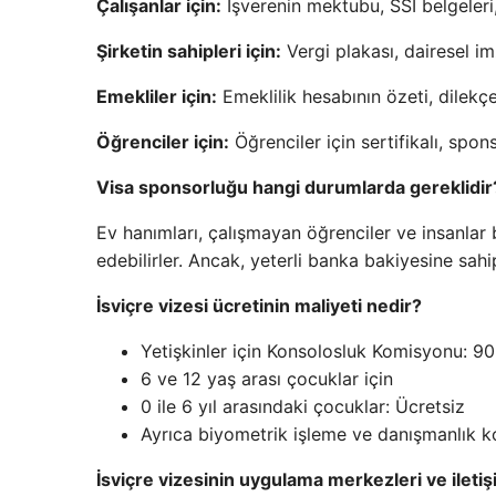
Çalışanlar için:
İşverenin mektubu, SSI belgeleri
Şirketin sahipleri için:
Vergi plakası, dairesel im
Emekliler için:
Emeklilik hesabının özeti, dilekç
Öğrenciler için:
Öğrenciler için sertifikalı, spon
Visa sponsorluğu hangi durumlarda gereklidir
Ev hanımları, çalışmayan öğrenciler ve insanlar b
edebilirler. Ancak, yeterli banka bakiyesine sah
İsviçre vizesi ücretinin maliyeti nedir?
Yetişkinler için Konsolosluk Komisyonu: 9
6 ve 12 yaş arası çocuklar için
0 ile 6 yıl arasındaki çocuklar: Ücretsiz
Ayrıca biyometrik işleme ve danışmanlık ko
İsviçre vizesinin uygulama merkezleri ve iletişi