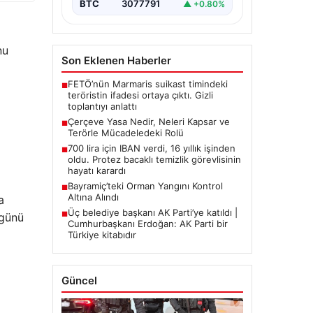
BTC
3077791
▲ +0.80%
nu
Son Eklenen Haberler
FETÖ’nün Marmaris suikast timindeki
■
teröristin ifadesi ortaya çıktı. Gizli
toplantıyı anlattı
Çerçeve Yasa Nedir, Neleri Kapsar ve
■
Terörle Mücadeledeki Rolü
700 lira için IBAN verdi, 16 yıllık işinden
■
oldu. Protez bacaklı temizlik görevlisinin
hayatı karardı
Bayramiç’teki Orman Yangını Kontrol
■
Altına Alındı
a
Üç belediye başkanı AK Parti’ye katıldı |
■
 günü
Cumhurbaşkanı Erdoğan: AK Parti bir
Türkiye kitabıdır
Güncel