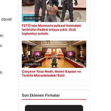
05/08/2026
r davet
FETÖ’nün Marmaris suikast timindeki
teröristin ifadesi ortaya çıktı. Gizli
toplantıyı anlattı
ır.
in
05/08/2026
Çerçeve Yasa Nedir, Neleri Kapsar ve
r.
Terörle Mücadeledeki Rolü
Son Eklenen Firmalar