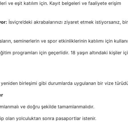
ri ve eşit katılım için. Kayıt belgeleri ve faaliyete erişim
yor:
İsviçre’deki akrabalarınızı ziyaret etmek istiyorsanız, bi
arın, seminerlerin ve spor etkinliklerinin katılımı için kullanıl
im programları için geçerlidir. 18 yaşın altındaki kişiler iç
 yeniden birleşimi gibi durumlarda uygulanan bir vize türüdü
er
lanmalı ve doğru şekilde tamamlanmalıdır.
p olan yolculuktan sonra pasaportlar istenir.