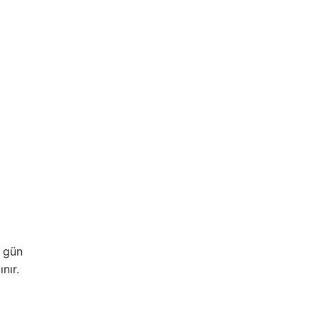
5 gün
nır.