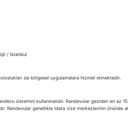
li / İstanbul
nsoloslukları da bölgesel uygulamalara hizmet etmektedir.
randevu sistemini kullanmalıdır. Randevular geziden en az 1
r. Randevular genellikle Idata vize merkezlerinin önünde alı