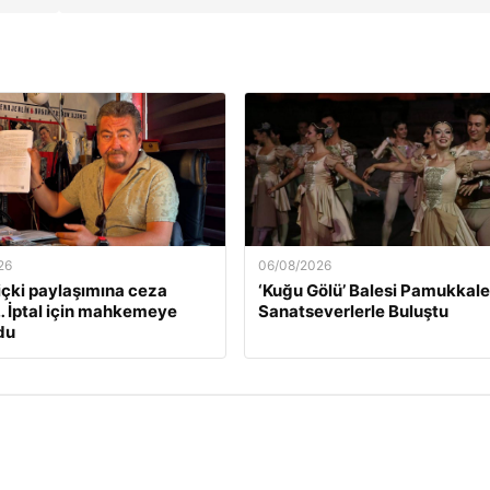
26
06/08/2026
 içki paylaşımına ceza
‘Kuğu Gölü’ Balesi Pamukkale
… İptal için mahkemeye
Sanatseverlerle Buluştu
du