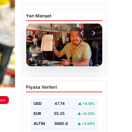
Yan Manşet
07.08.2026
Alkollü içki paylaşımına
Piyasa Verileri
ceza almıştı… İptal için
mahkemeye başvurdu
rest
USD
47.74
▲ +0.18%
EUR
55.25
▲ +0.32%
ALTIN
6660.6
▲ +2.59%