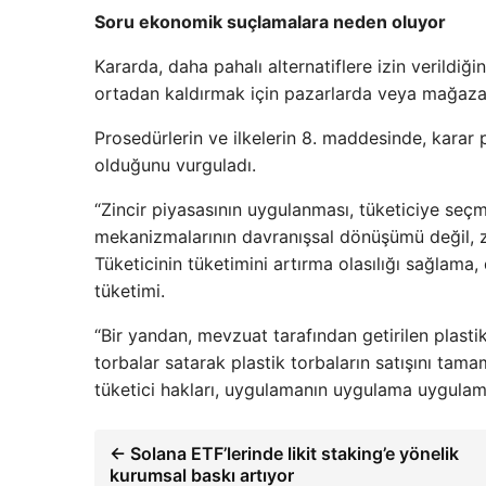
Soru ekonomik suçlamalara neden oluyor
Kararda, daha pahalı alternatiflere izin verildiği
ortadan kaldırmak için pazarlarda veya mağazalar
Prosedürlerin ve ilkelerin 8. maddesinde, karar
olduğunu vurguladı.
“Zincir piyasasının uygulanması, tüketiciye se
mekanizmalarının davranışsal dönüşümü değil, zo
Tüketicinin tüketimini artırma olasılığı sağla
tüketimi.
“Bir yandan, mevzuat tarafından getirilen plasti
torbalar satarak plastik torbaların satışını ta
tüketici hakları, uygulamanın uygulama uygula
← Solana ETF’lerinde likit staking’e yönelik
kurumsal baskı artıyor