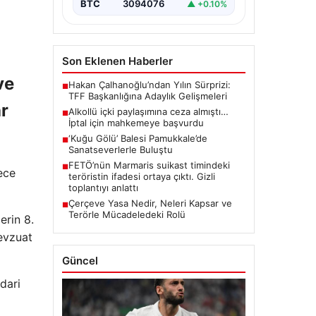
BTC
3094076
▲ +0.10%
Son Eklenen Haberler
ve
Hakan Çalhanoğlu’ndan Yılın Sürprizi:
■
TFF Başkanlığına Adaylık Gelişmeleri
r
Alkollü içki paylaşımına ceza almıştı…
■
İptal için mahkemeye başvurdu
‘Kuğu Gölü’ Balesi Pamukkale’de
■
Sanatseverlerle Buluştu
FETÖ’nün Marmaris suikast timindeki
■
ece
teröristin ifadesi ortaya çıktı. Gizli
toplantıyı anlattı
Çerçeve Yasa Nedir, Neleri Kapsar ve
■
Terörle Mücadeledeki Rolü
erin 8.
mevzuat
Güncel
idari