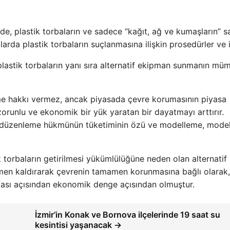
nde, plastik torbaların ve sadece “kağıt, ağ ve kumaşların” sa
da plastik torbaların suçlanmasına ilişkin prosedürler ve i
 plastik torbaların yanı sıra alternatif ekipman sunmanın mü
çme hakkı vermez, ancak piyasada çevre korumasının piyasa
runlu ve ekonomik bir yük yaratan bir dayatmayı arttırır.
ma, düzenleme hükmünün tüketiminin özü ve modelleme, mode
k torbaların getirilmesi yükümlülüğüne neden olan alternatif
mamen kaldırarak çevrenin tamamen korunmasına bağlı olarak,
ması açısından ekonomik denge açısından olmuştur.
İzmir’in Konak ve Bornova ilçelerinde 19 saat su
kesintisi yaşanacak →