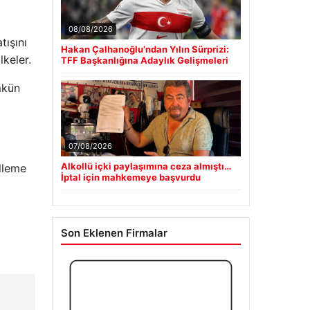
08/08/2026
tışını
Hakan Çalhanoğlu’ndan Yılın Sürprizi:
lkeler.
TFF Başkanlığına Adaylık Gelişmeleri
mkün
07/08/2026
Alkollü içki paylaşımına ceza almıştı…
lleme
İptal için mahkemeye başvurdu
Son Eklenen Firmalar