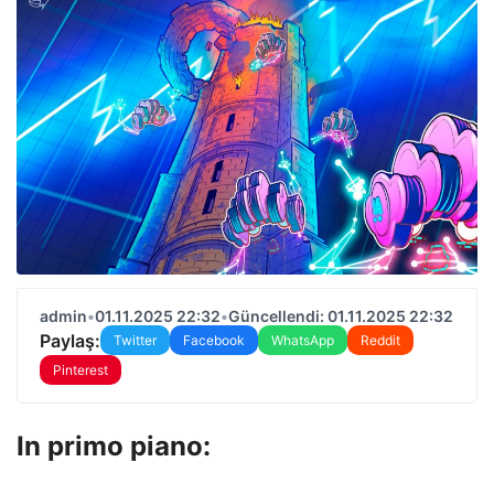
admin
•
01.11.2025 22:32
•
Güncellendi: 01.11.2025 22:32
Paylaş:
Twitter
Facebook
WhatsApp
Reddit
Pinterest
In primo piano: