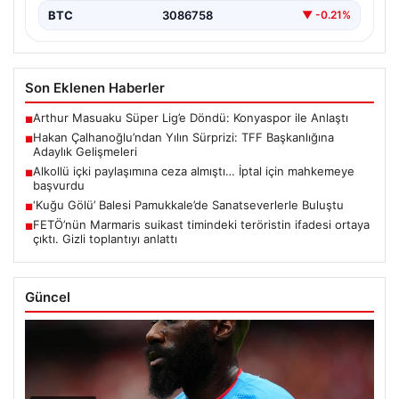
BTC
3086758
▼ -0.21%
Son Eklenen Haberler
Arthur Masuaku Süper Lig’e Döndü: Konyaspor ile Anlaştı
■
Hakan Çalhanoğlu’ndan Yılın Sürprizi: TFF Başkanlığına
■
Adaylık Gelişmeleri
Alkollü içki paylaşımına ceza almıştı… İptal için mahkemeye
■
başvurdu
‘Kuğu Gölü’ Balesi Pamukkale’de Sanatseverlerle Buluştu
■
FETÖ’nün Marmaris suikast timindeki teröristin ifadesi ortaya
■
çıktı. Gizli toplantıyı anlattı
Güncel