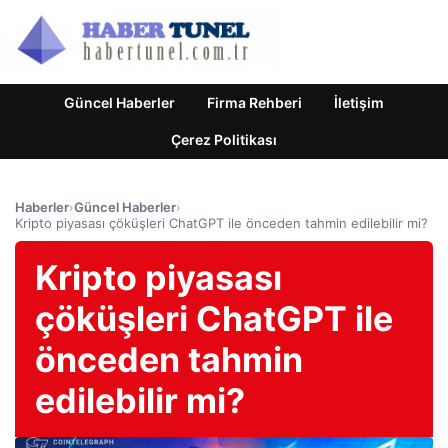
Güncel Haberler
Firma Rehberi
İletişim
Çerez Politikası
Haberler
›
Güncel Haberler
›
Kripto piyasası çöküşleri ChatGPT ile önceden tahmin edilebilir mi?
Kripto piyasası
çöküşleri ChatGPT ile
önceden tahmin
edilebilir mi?