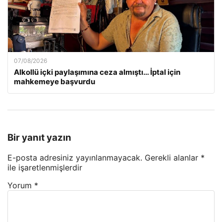
07/08/2026
Alkollü içki paylaşımına ceza almıştı… İptal için
mahkemeye başvurdu
Bir yanıt yazın
E-posta adresiniz yayınlanmayacak.
Gerekli alanlar
*
ile işaretlenmişlerdir
Yorum
*