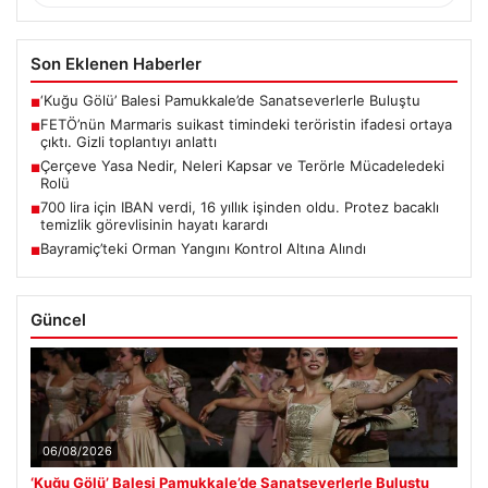
Son Eklenen Haberler
‘Kuğu Gölü’ Balesi Pamukkale’de Sanatseverlerle Buluştu
■
FETÖ’nün Marmaris suikast timindeki teröristin ifadesi ortaya
■
çıktı. Gizli toplantıyı anlattı
Çerçeve Yasa Nedir, Neleri Kapsar ve Terörle Mücadeledeki
■
Rolü
700 lira için IBAN verdi, 16 yıllık işinden oldu. Protez bacaklı
■
temizlik görevlisinin hayatı karardı
Bayramiç’teki Orman Yangını Kontrol Altına Alındı
■
Güncel
06/08/2026
‘Kuğu Gölü’ Balesi Pamukkale’de Sanatseverlerle Buluştu