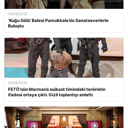
06/08/2026
‘Kuğu Gölü’ Balesi Pamukkale’de Sanatseverlerle
Buluştu
05/08/2026
FETÖ’nün Marmaris suikast timindeki teröristin
ifadesi ortaya çıktı. Gizli toplantıyı anlattı