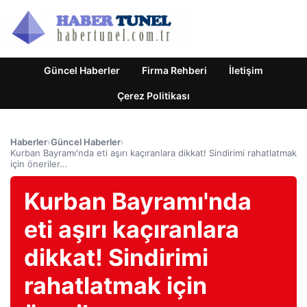
Güncel Haberler
Firma Rehberi
İletişim
Çerez Politikası
Haberler
›
Güncel Haberler
›
Kurban Bayramı'nda eti aşırı kaçıranlara dikkat! Sindirimi rahatlatmak
için öneriler…
Kurban Bayramı'nda
eti aşırı kaçıranlara
dikkat! Sindirimi
rahatlatmak için