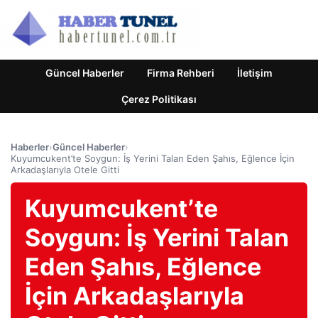
Güncel Haberler
Firma Rehberi
İletişim
Çerez Politikası
Haberler
›
Güncel Haberler
›
Kuyumcukent’te Soygun: İş Yerini Talan Eden Şahıs, Eğlence İçin
Arkadaşlarıyla Otele Gitti
Kuyumcukent’te
Soygun: İş Yerini Talan
Eden Şahıs, Eğlence
İçin Arkadaşlarıyla