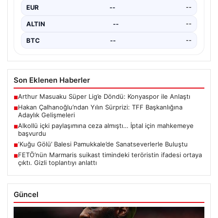
EUR
--
--
ALTIN
--
--
BTC
--
--
Son Eklenen Haberler
Arthur Masuaku Süper Lig’e Döndü: Konyaspor ile Anlaştı
■
Hakan Çalhanoğlu’ndan Yılın Sürprizi: TFF Başkanlığına
■
Adaylık Gelişmeleri
Alkollü içki paylaşımına ceza almıştı… İptal için mahkemeye
■
başvurdu
‘Kuğu Gölü’ Balesi Pamukkale’de Sanatseverlerle Buluştu
■
FETÖ’nün Marmaris suikast timindeki teröristin ifadesi ortaya
■
çıktı. Gizli toplantıyı anlattı
Güncel