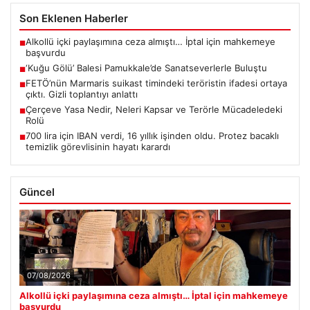
Son Eklenen Haberler
Alkollü içki paylaşımına ceza almıştı… İptal için mahkemeye
■
başvurdu
‘Kuğu Gölü’ Balesi Pamukkale’de Sanatseverlerle Buluştu
■
FETÖ’nün Marmaris suikast timindeki teröristin ifadesi ortaya
■
çıktı. Gizli toplantıyı anlattı
Çerçeve Yasa Nedir, Neleri Kapsar ve Terörle Mücadeledeki
■
Rolü
700 lira için IBAN verdi, 16 yıllık işinden oldu. Protez bacaklı
■
temizlik görevlisinin hayatı karardı
Güncel
07/08/2026
Alkollü içki paylaşımına ceza almıştı… İptal için mahkemeye
başvurdu