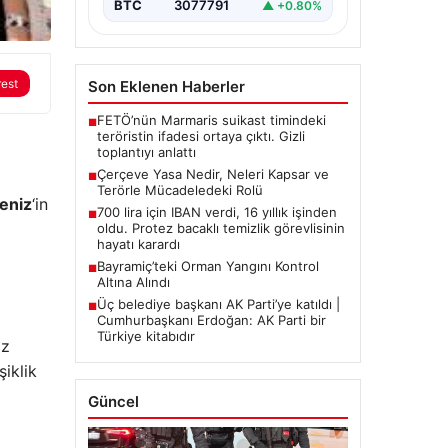
BTC
3077791
▲ +0.80%
rest
Son Eklenen Haberler
FETÖ’nün Marmaris suikast timindeki
■
teröristin ifadesi ortaya çıktı. Gizli
toplantıyı anlattı
Çerçeve Yasa Nedir, Neleri Kapsar ve
■
Terörle Mücadeledeki Rolü
eniz
‘in
700 lira için IBAN verdi, 16 yıllık işinden
■
oldu. Protez bacaklı temizlik görevlisinin
hayatı karardı
Bayramiç’teki Orman Yangını Kontrol
■
Altına Alındı
Üç belediye başkanı AK Parti’ye katıldı |
■
Cumhurbaşkanı Erdoğan: AK Parti bir
Türkiye kitabıdır
ız
şiklik
Güncel