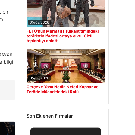
 bir
em
05/08/2026
FETÖ’nün Marmaris suikast timindeki
teröristin ifadesi ortaya çıktı. Gizli
toplantıyı anlattı
lasyon
 bilgi
05/08/2026
Çerçeve Yasa Nedir, Neleri Kapsar ve
Terörle Mücadeledeki Rolü
Son Eklenen Firmalar