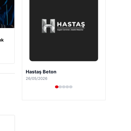
ık
Enes Kaplan Avukatlık Bürosu
28/04/2026