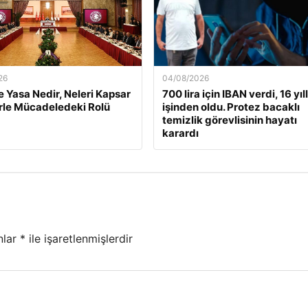
26
04/08/2026
 Yasa Nedir, Neleri Kapsar
700 lira için IBAN verdi, 16 yıll
rle Mücadeledeki Rolü
işinden oldu. Protez bacaklı
temizlik görevlisinin hayatı
karardı
nlar
*
ile işaretlenmişlerdir