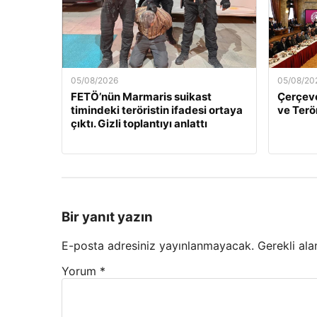
05/08/2026
05/08/20
FETÖ’nün Marmaris suikast
Çerçeve
timindeki teröristin ifadesi ortaya
ve Terö
çıktı. Gizli toplantıyı anlattı
Bir yanıt yazın
E-posta adresiniz yayınlanmayacak.
Gerekli ala
Yorum
*