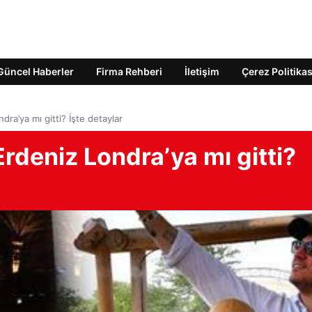
Güncel Haberler
Firma Rehberi
İletişim
Çerez Politikas
a’ya mı gitti? İşte detaylar
deniz Londra’ya mı gitti?