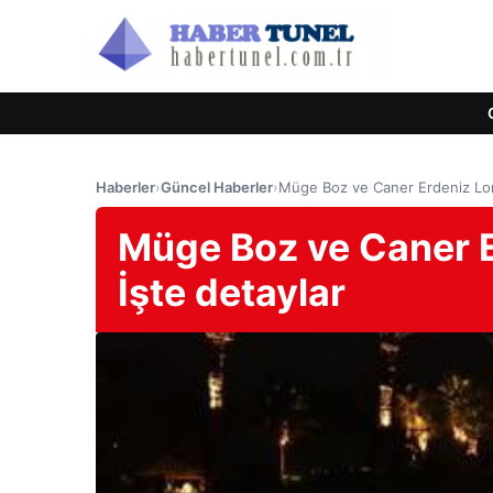
Haberler
›
Güncel Haberler
›
Müge Boz ve Caner Erdeniz Londr
Müge Boz ve Caner Er
İşte detaylar