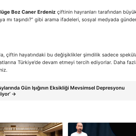
üge Boz Caner Erdeniz
çiftinin hayranları tarafından büyük
dra’ya mı taşındı?” gibi arama ifadeleri, sosyal medyada günd
, çiftin hayatındaki bu değişiklikler şimdilik sadece spekü
tlarına Türkiye’de devam etmeyi tercih ediyorlar. Daha fazla
niz.
Aylarında Gün Işığının Eksikliği Mevsimsel Depresyonu
liyor’ →