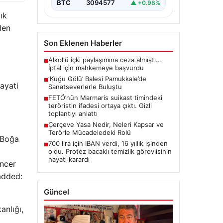
BTC
3094577
▲ +0.98%
ık
den
Son Eklenen Haberler
Alkollü içki paylaşımına ceza almıştı…
■
İptal için mahkemeye başvurdu
‘Kuğu Gölü’ Balesi Pamukkale’de
■
hayati
Sanatseverlerle Buluştu
FETÖ’nün Marmaris suikast timindeki
■
teröristin ifadesi ortaya çıktı. Gizli
toplantıyı anlattı
Çerçeve Yasa Nedir, Neleri Kapsar ve
■
Terörle Mücadeledeki Rolü
 Boğa
700 lira için IBAN verdi, 16 yıllık işinden
■
oldu. Protez bacaklı temizlik görevlisinin
hayatı karardı
ancer
added:
Güncel
anlığı,