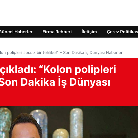
Güncel Haberler
Firma Rehberi
İletişim
Çerez Politikas
olon polipleri sessiz bir tehlike!” – Son Dakika İş Dünyası Haberleri
çıkladı: “Kolon polipleri
– Son Dakika İş Dünyası