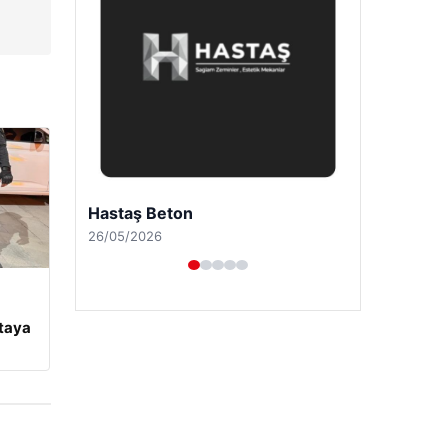
Enes Kaplan Avukatlık Bürosu
28/04/2026
rtaya