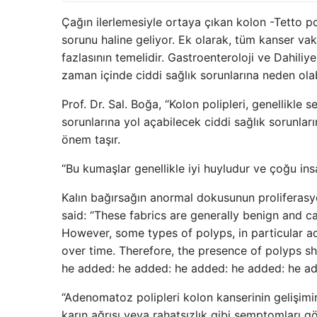
Çağın ilerlemesiyle ortaya çıkan kolon -Tetto poli
sorunu haline geliyor. Ek olarak, tüm kanser va
fazlasının temelidir. Gastroenteroloji ve Dahiliye
zaman içinde ciddi sağlık sorunlarına neden ola
Prof. Dr. Sal. Boğa, “Kolon polipleri, genellikl
sorunlarına yol açabilecek ciddi sağlık sorunları
önem taşır.
“Bu kumaşlar genellikle iyi huyludur ve çoğu in
Kalın bağırsağın anormal dokusunun proliferasy
said: “These fabrics are generally benign and c
However, some types of polyps, in particular a
over time. Therefore, the presence of polyps sh
he added: he added: he added: he added: he a
“Adenomatoz polipleri kolon kanserinin gelişimin
karın ağrısı veya rahatsızlık gibi semptomları gör