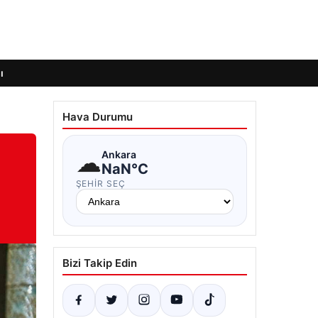
ı
Hava Durumu
☁
Ankara
NaN°C
ŞEHIR SEÇ
Bizi Takip Edin