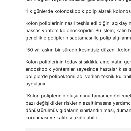
“İlk günlerde kolonoskopik polip alarak kolonosk
Kolon poliplerinin nasıl teşhis edildiğini açıklayı
hassas yöntem kolonoskopidir. Bu işlem, kalın ba
genellikle poliplerin saptaması ile polip algılanma
“50 yılı aşkın bir süredir kesintisiz düzenli kolo
Kolon poliplerinin tedavisi sıklıkla ameliyatın ge
endoskopik yöntemler sayesinde hastalar kısa sü
poliplerde polipektomi adı verilen teknik kullan
uygulanır.
“Kolon poliplerinin oluşumunu tamamen önlemek
bazı değişiklikler risklerin azaltılmasına yardımc
dönüştürülmüş gıdaların sınırlandırılması, duman 
korunması ve kalitesi azaltılabilir.