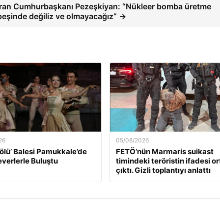
İran Cumhurbaşkanı Pezeşkiyan: “Nükleer bomba üretme
peşinde değiliz ve olmayacağız” →
26
05/08/2026
ölü’ Balesi Pamukkale’de
FETÖ’nün Marmaris suikast
verlerle Buluştu
timindeki teröristin ifadesi o
çıktı. Gizli toplantıyı anlattı