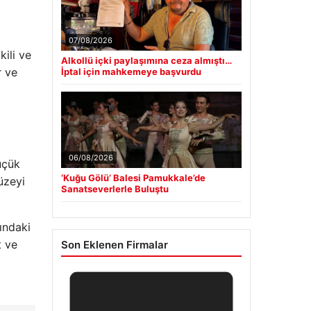
07/08/2026
kili ve
Alkollü içki paylaşımına ceza almıştı…
r ve
İptal için mahkemeye başvurdu
06/08/2026
üçük
‘Kuğu Gölü’ Balesi Pamukkale’de
üzeyi
Sanatseverlerle Buluştu
ındaki
t ve
Son Eklenen Firmalar