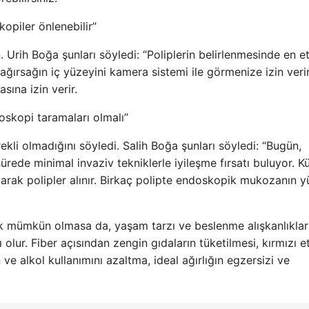
opiler önlenebilir”
n. Urih Boğa şunları söyledi: “Poliplerin belirlenmesinde en et
ğırsağın iç yüzeyini kamera sistemi ile görmenize izin veri
sına izin verir.
noskopi taramaları olmalı”
rekli olmadığını söyledi. Salih Boğa şunları söyledi: “Bugün,
rede minimal invaziv tekniklerle iyileşme fırsatı buluyor. K
ılarak polipler alınır. Birkaç polipte endoskopik mukozanın y
 mümkün olmasa da, yaşam tarzı ve beslenme alışkanlıklar
ı olur. Fiber açısından zengin gıdaların tüketilmesi, kırmızı e
ve alkol kullanımını azaltma, ideal ağırlığın egzersizi ve