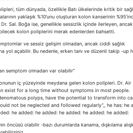
pleri, tüm dünyada, özellikle Batı ülkelerinde kritik bir sağl
kalarının yaklaşık %10’unu oluşturan kolon kanserinin %95’in
 Dr. Sal. Boğa ise, genellikle sessizlik içinde ilerleyen, ancak
bilecek kolon poliplerini merak edenlerden bahsetti.
e semptomlar ve sessiz gelişim olmadan, ancak ciddi sağlık
na yol açabilir. Bu nedenle, erken tanı ve düzenli takip -up 
san semptom olmadan var olabilir”
onunun iç yüzeyinde meydana gelen kolon polipleri. Dr. Air
an exist for a long time without symptoms in most people.
denomatous polyps, have the potential to transform into c
ould not be neglected and followed regularly”,, he has: he 
dded: he added: he added: he added: he added: he added:
in öncüsü olabilir -bazı durumlarda kanama, dışkılama alışk
ebilirsiniz.