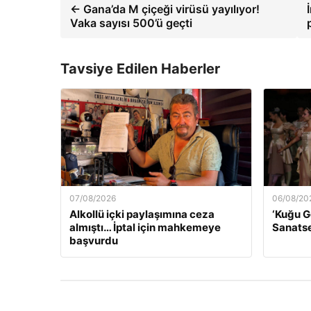
← Gana’da M çiçeği virüsü yayılıyor!
Vaka sayısı 500’ü geçti
Tavsiye Edilen Haberler
07/08/2026
06/08/20
Alkollü içki paylaşımına ceza
‘Kuğu G
almıştı… İptal için mahkemeye
Sanatse
başvurdu