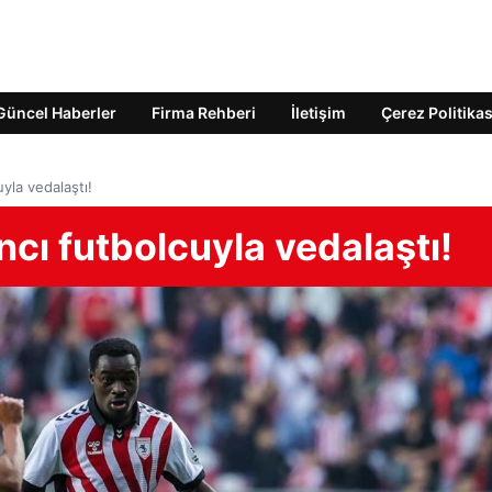
Güncel Haberler
Firma Rehberi
İletişim
Çerez Politikas
yla vedalaştı!
cı futbolcuyla vedalaştı!