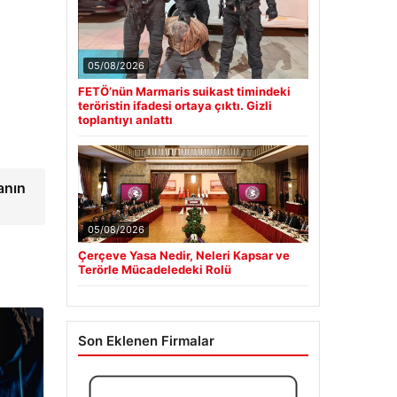
05/08/2026
FETÖ’nün Marmaris suikast timindeki
teröristin ifadesi ortaya çıktı. Gizli
toplantıyı anlattı
anın
05/08/2026
Çerçeve Yasa Nedir, Neleri Kapsar ve
Terörle Mücadeledeki Rolü
Son Eklenen Firmalar