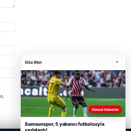
×
Göz Atın
n.
Güncel Haberler
Samsunspor, 5 yabancı futbolcuyla
vedalaştı!