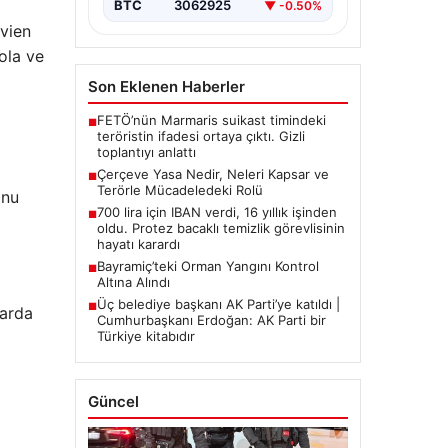
BTC
3062925
▼ -0.50%
avien
ola ve
Son Eklenen Haberler
FETÖ’nün Marmaris suikast timindeki
■
teröristin ifadesi ortaya çıktı. Gizli
toplantıyı anlattı
Çerçeve Yasa Nedir, Neleri Kapsar ve
■
Terörle Mücadeledeki Rolü
anu
700 lira için IBAN verdi, 16 yıllık işinden
■
oldu. Protez bacaklı temizlik görevlisinin
hayatı karardı
Bayramiç’teki Orman Yangını Kontrol
■
Altına Alındı
Üç belediye başkanı AK Parti’ye katıldı |
■
larda
Cumhurbaşkanı Erdoğan: AK Parti bir
Türkiye kitabıdır
Güncel