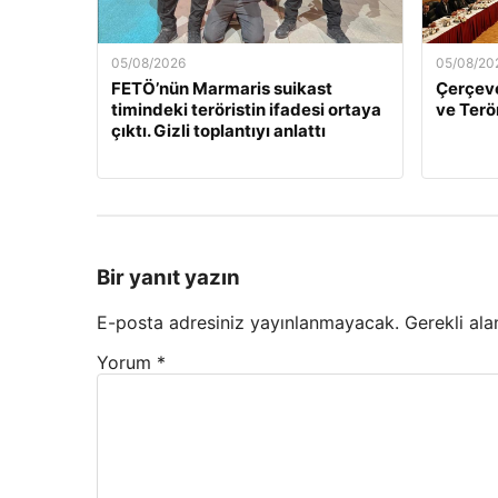
05/08/2026
05/08/20
FETÖ’nün Marmaris suikast
Çerçeve
timindeki teröristin ifadesi ortaya
ve Terö
çıktı. Gizli toplantıyı anlattı
Bir yanıt yazın
E-posta adresiniz yayınlanmayacak.
Gerekli ala
Yorum
*