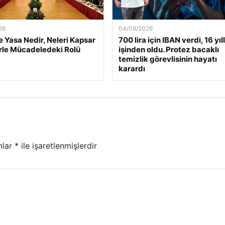
26
04/08/2026
 Yasa Nedir, Neleri Kapsar
700 lira için IBAN verdi, 16 yıll
rle Mücadeledeki Rolü
işinden oldu. Protez bacaklı
temizlik görevlisinin hayatı
karardı
nlar
*
ile işaretlenmişlerdir