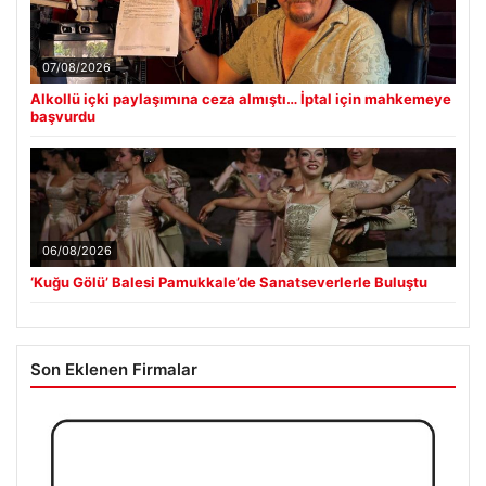
07/08/2026
Alkollü içki paylaşımına ceza almıştı… İptal için mahkemeye
başvurdu
06/08/2026
‘Kuğu Gölü’ Balesi Pamukkale’de Sanatseverlerle Buluştu
Son Eklenen Firmalar