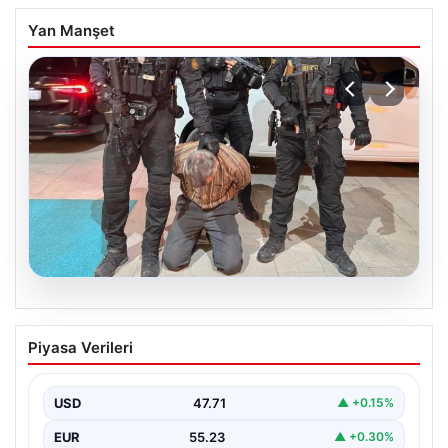
Yan Manşet
05.08.2026
FETÖ’nün Marmaris suikast timindeki
Piyasa Verileri
teröristin ifadesi ortaya çıktı. Gizli
toplantıyı anlattı
USD
47.71
▲ +0.15%
EUR
55.23
▲ +0.30%