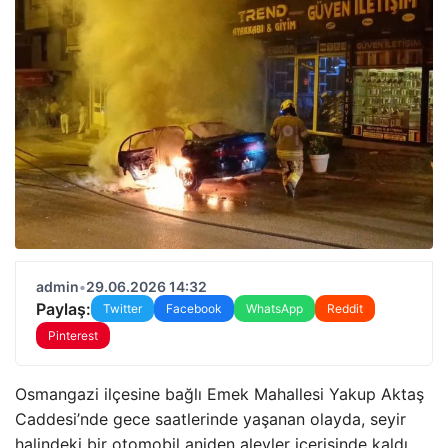
admin
•
29.06.2026 14:32
Paylaş:
Twitter
Facebook
WhatsApp
Reddit
Pinterest
Osmangazi ilçesine bağlı Emek Mahallesi Yakup Aktaş
Caddesi’nde gece saatlerinde yaşanan olayda, seyir
halindeki bir otomobil aniden alevler içerisinde kaldı.