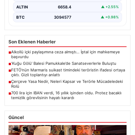
ALTIN
6658.4
▲ +2.55%
BTC
3094577
▲ +0.98%
Son Eklenen Haberler
Alkollü içki paylaşımına ceza almıştı… İptal için mahkemeye
■
başvurdu
‘Kuğu Gölü’ Balesi Pamukkale’de Sanatseverlerle Buluştu
■
FETÖ’nün Marmaris suikast timindeki teröristin ifadesi ortaya
■
çıktı. Gizli toplantıyı anlattı
Çerçeve Yasa Nedir, Neleri Kapsar ve Terörle Mücadeledeki
■
Rolü
700 lira için IBAN verdi, 16 yıllık işinden oldu. Protez bacaklı
■
temizlik görevlisinin hayatı karardı
Güncel