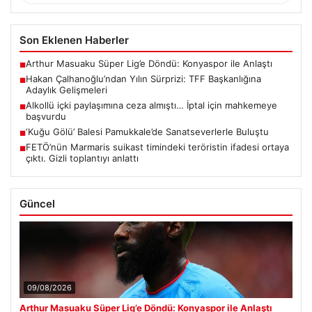
Son Eklenen Haberler
Arthur Masuaku Süper Lig’e Döndü: Konyaspor ile Anlaştı
■
Hakan Çalhanoğlu’ndan Yılın Sürprizi: TFF Başkanlığına
■
Adaylık Gelişmeleri
Alkollü içki paylaşımına ceza almıştı… İptal için mahkemeye
■
başvurdu
‘Kuğu Gölü’ Balesi Pamukkale’de Sanatseverlerle Buluştu
■
FETÖ’nün Marmaris suikast timindeki teröristin ifadesi ortaya
■
çıktı. Gizli toplantıyı anlattı
Güncel
09/08/2026
Arthur Masuaku Süper Lig’e Döndü: Konyaspor ile Anlaştı