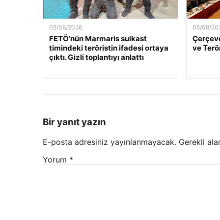
05/08/2026
05/08/20
FETÖ’nün Marmaris suikast
Çerçeve
timindeki teröristin ifadesi ortaya
ve Terö
çıktı. Gizli toplantıyı anlattı
Bir yanıt yazın
E-posta adresiniz yayınlanmayacak.
Gerekli ala
Yorum
*