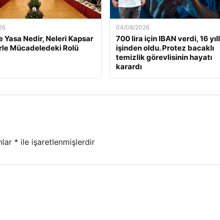
26
04/08/2026
 Yasa Nedir, Neleri Kapsar
700 lira için IBAN verdi, 16 yıll
rle Mücadeledeki Rolü
işinden oldu. Protez bacaklı
temizlik görevlisinin hayatı
karardı
nlar
*
ile işaretlenmişlerdir