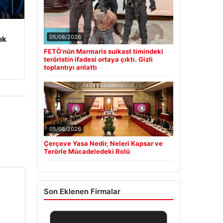
05/08/2026
ık
FETÖ’nün Marmaris suikast timindeki
teröristin ifadesi ortaya çıktı. Gizli
toplantıyı anlattı
05/08/2026
Çerçeve Yasa Nedir, Neleri Kapsar ve
Terörle Mücadeledeki Rolü
Son Eklenen Firmalar