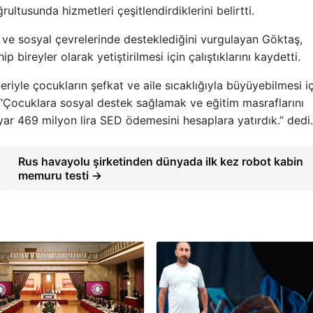
rultusunda hizmetleri çeşitlendirdiklerini belirtti.
e ve sosyal çevrelerinde desteklediğini vurgulayan Göktaş,
p bireyler olarak yetiştirilmesi için çalıştıklarını kaydetti.
riyle çocukların şefkat ve aile sıcaklığıyla büyüyebilmesi i
: “Çocuklara sosyal destek sağlamak ve eğitim masraflarını
yar 469 milyon lira SED ödemesini hesaplara yatırdık.” dedi.
Rus havayolu şirketinden dünyada ilk kez robot kabin
memuru testi →