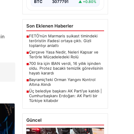
BTC
3077791
▲ +0.80%
Son Eklenen Haberler
FETÖ’nün Marmaris suikast timindeki
çin
■
teröristin ifadesi ortaya çıktı. Gizli
toplantıyı anlattı
Çerçeve Yasa Nedir, Neleri Kapsar ve
■
Terörle Mücadeledeki Rolü
700 lira için IBAN verdi, 16 yıllık işinden
■
oldu. Protez bacaklı temizlik görevlisinin
hayatı karardı
Bayramiç’teki Orman Yangını Kontrol
■
Altına Alındı
Üç belediye başkanı AK Parti’ye katıldı |
■
Cumhurbaşkanı Erdoğan: AK Parti bir
Türkiye kitabıdır
Güncel