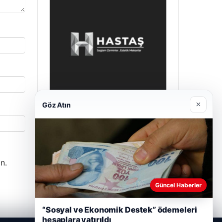
×
Göz Atın
Enes Kaplan Avukatlık Bürosu
28/04/2026
n.
Güncel Haberler
“Sosyal ve Ekonomik Destek” ödemeleri
hesaplara yatırıldı