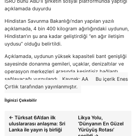
ISRO bunu ABD’li şirketin sosyal platformunda yaptığı
açıklamada duyurdu
Hindistan Savunma Bakanlığı’ndan yapılan yazılı
açıklamada, 4 bin 400 kilogram ağırlığındaki uydunun,
Hindistan’ın şu ana kadar geliştirdiği “en ağır iletişim
uydusu” olduğu belirtildi.
Açıklamada, uydunun yüksek kapasiteli bant genişliği
sayesinde donanma gemileri, uçaklar, denizaltılar ve
operasyon merkezleri arasında kesintisiz bağlantı
sağlayacağı vurgulandı.
Kaynak: AA
Bu içerik Enes
Çırtlık tarafından yayınlanmıştır.
İlginizi Çekebilir
← Türksat 6A’dan ilk
Likya Yolu,
uluslararası anlaşma: Sri
‘Dünyanın En Güzel
Lanka ile yayın iş birliği
Yürüyüş Rotası’
seçildi →