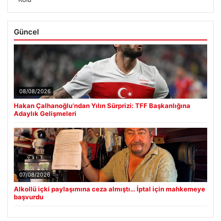
Güncel
08/08/2026
Hakan Çalhanoğlu’ndan Yılın Sürprizi: TFF Başkanlığına
Adaylık Gelişmeleri
07/08/2026
Alkollü içki paylaşımına ceza almıştı… İptal için mahkemeye
başvurdu