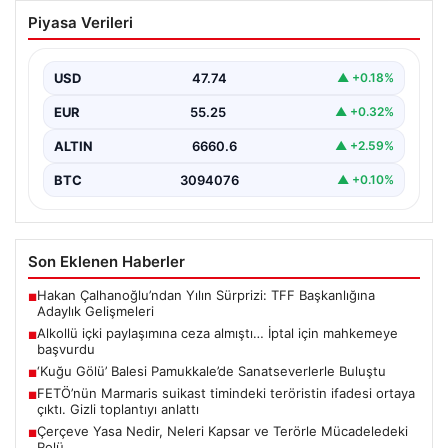
Alkollü içki paylaşımına ceza almıştı…
Piyasa Verileri
İptal için mahkemeye başvurdu
USD
47.74
▲ +0.18%
EUR
55.25
▲ +0.32%
ALTIN
6660.6
▲ +2.59%
BTC
3094076
▲ +0.10%
Son Eklenen Haberler
Hakan Çalhanoğlu’ndan Yılın Sürprizi: TFF Başkanlığına
■
Adaylık Gelişmeleri
Alkollü içki paylaşımına ceza almıştı… İptal için mahkemeye
■
başvurdu
‘Kuğu Gölü’ Balesi Pamukkale’de Sanatseverlerle Buluştu
■
FETÖ’nün Marmaris suikast timindeki teröristin ifadesi ortaya
■
çıktı. Gizli toplantıyı anlattı
Çerçeve Yasa Nedir, Neleri Kapsar ve Terörle Mücadeledeki
■
Rolü