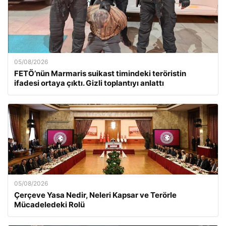
05/08/2026
FETÖ’nün Marmaris suikast timindeki teröristin
ifadesi ortaya çıktı. Gizli toplantıyı anlattı
05/08/2026
Çerçeve Yasa Nedir, Neleri Kapsar ve Terörle
Mücadeledeki Rolü