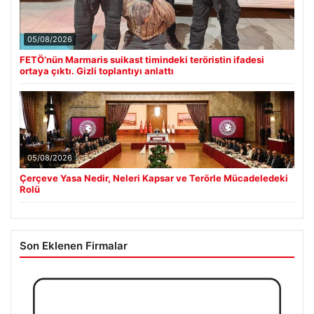
05/08/2026
FETÖ’nün Marmaris suikast timindeki teröristin ifadesi
ortaya çıktı. Gizli toplantıyı anlattı
05/08/2026
Çerçeve Yasa Nedir, Neleri Kapsar ve Terörle Mücadeledeki
Rolü
Son Eklenen Firmalar