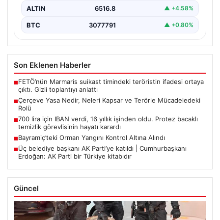
ALTIN
6516.8
▲ +4.58%
BTC
3077791
▲ +0.80%
Son Eklenen Haberler
FETÖ’nün Marmaris suikast timindeki teröristin ifadesi ortaya
■
çıktı. Gizli toplantıyı anlattı
Çerçeve Yasa Nedir, Neleri Kapsar ve Terörle Mücadeledeki
■
Rolü
700 lira için IBAN verdi, 16 yıllık işinden oldu. Protez bacaklı
■
temizlik görevlisinin hayatı karardı
Bayramiç’teki Orman Yangını Kontrol Altına Alındı
■
Üç belediye başkanı AK Parti’ye katıldı | Cumhurbaşkanı
■
Erdoğan: AK Parti bir Türkiye kitabıdır
Güncel