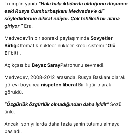
Trump’ın yanıtı
“Hala hala iktidarda olduğunu düşünen
eski Rusya Cumhurbaşkanı Medvedev’e di”
söylediklerine dikkat ediyor. Çok tehlikeli bir alana
giriyor ”
Era.
Medvedev’in bir sonraki paylaşımında
Sovyetler
Birliği
Otomatik nükleer nükleer kredi sistemi
“Ölü
El”
bitti.
Açıkçası bu
Beyaz Saray
Patronunu sevmedi.
Medvedev, 2008-2012 arasında, Rusya Başkanı olarak
görevi boyunca
nispeten liberal
Bir figür olarak
görüldü.
“Özgürlük özgürlük olmadığından daha iyidir”
Sözü
ünlü.
Ancak, son yıllarda daha fazla şahin tutumu almaya
başladı.