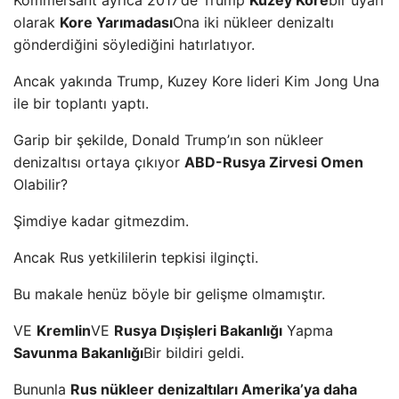
Kommersant ayrıca 2017’de Trump
Kuzey Kore
bir uyarı
olarak
Kore Yarımadası
Ona iki nükleer denizaltı
gönderdiğini söylediğini hatırlatıyor.
Ancak yakında Trump, Kuzey Kore lideri Kim Jong Una
ile bir toplantı yaptı.
Garip bir şekilde, Donald Trump’ın son nükleer
denizaltısı ortaya çıkıyor
ABD-Rusya Zirvesi Omen
Olabilir?
Şimdiye kadar gitmezdim.
Ancak Rus yetkililerin tepkisi ilginçti.
Bu makale henüz böyle bir gelişme olmamıştır.
VE
Kremlin
VE
Rusya Dışişleri Bakanlığı
Yapma
Savunma Bakanlığı
Bir bildiri geldi.
Bununla
Rus nükleer denizaltıları Amerika’ya daha