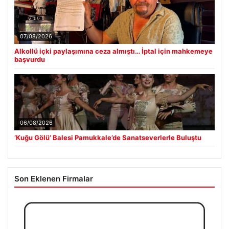
07/08/2026
Alkollü içki paylaşımına ceza almıştı… İptal için mahkemeye
başvurdu
06/08/2026
‘Kuğu Gölü’ Balesi Pamukkale’de Sanatseverlerle Buluştu
Son Eklenen Firmalar