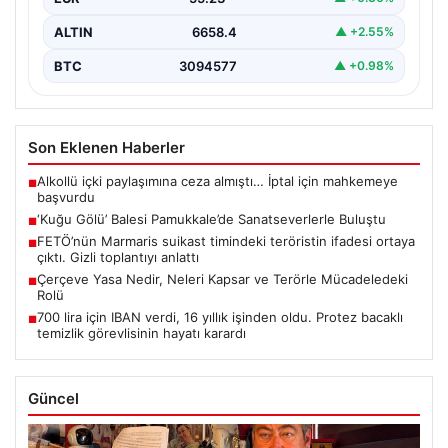
ALTIN
6658.4
▲ +2.55%
BTC
3094577
▲ +0.98%
Son Eklenen Haberler
Alkollü içki paylaşımına ceza almıştı… İptal için mahkemeye
■
başvurdu
‘Kuğu Gölü’ Balesi Pamukkale’de Sanatseverlerle Buluştu
■
FETÖ’nün Marmaris suikast timindeki teröristin ifadesi ortaya
■
çıktı. Gizli toplantıyı anlattı
Çerçeve Yasa Nedir, Neleri Kapsar ve Terörle Mücadeledeki
■
Rolü
700 lira için IBAN verdi, 16 yıllık işinden oldu. Protez bacaklı
■
temizlik görevlisinin hayatı karardı
Güncel