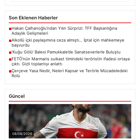
Son Eklenen Haberler
Hakan Çalhanoğlu’ndan Yılın Sürprizi: TFF Başkanlığına
■
Adaylık Gelişmeleri
Alkollü içki paylaşımına ceza almıştı… İptal için mahkemeye
■
başvurdu
‘Kuğu Gölü’ Balesi Pamukkale’de Sanatseverlerle Buluştu
■
FETÖ’nün Marmaris suikast timindeki teröristin ifadesi ortaya
■
çıktı. Gizli toplantıyı anlattı
Çerçeve Yasa Nedir, Neleri Kapsar ve Terörle Mücadeledeki
■
Rolü
Güncel
08/08/2026