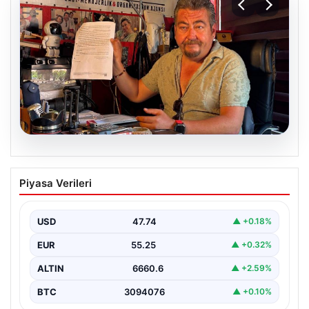
07.08.2026
Alkollü içki paylaşımına ceza almıştı…
Piyasa Verileri
İptal için mahkemeye başvurdu
USD
47.74
▲ +0.18%
EUR
55.25
▲ +0.32%
ALTIN
6660.6
▲ +2.59%
BTC
3094076
▲ +0.10%