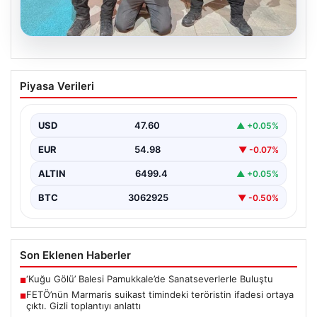
05.08.2026
FETÖ’nün Marmaris suikast timindeki
Piyasa Verileri
teröristin ifadesi ortaya çıktı. Gizli
toplantıyı anlattı
USD
47.60
▲ +0.05%
EUR
54.98
▼ -0.07%
ALTIN
6499.4
▲ +0.05%
BTC
3062925
▼ -0.50%
Son Eklenen Haberler
‘Kuğu Gölü’ Balesi Pamukkale’de Sanatseverlerle Buluştu
■
FETÖ’nün Marmaris suikast timindeki teröristin ifadesi ortaya
■
çıktı. Gizli toplantıyı anlattı