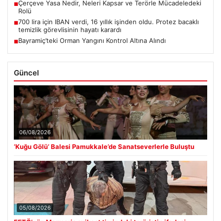
Çerçeve Yasa Nedir, Neleri Kapsar ve Terörle Mücadeledeki
■
Rolü
700 lira için IBAN verdi, 16 yıllık işinden oldu. Protez bacaklı
■
temizlik görevlisinin hayatı karardı
Bayramiç’teki Orman Yangını Kontrol Altına Alındı
■
Güncel
06/08/2026
‘Kuğu Gölü’ Balesi Pamukkale’de Sanatseverlerle Buluştu
05/08/2026