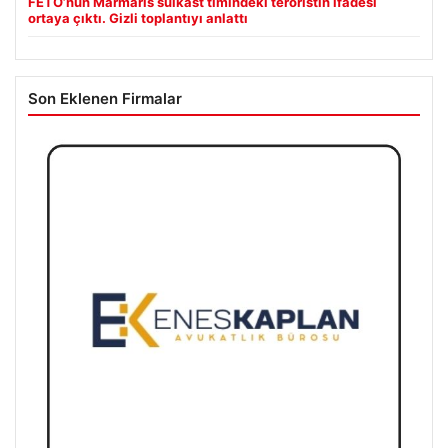
FETÖ’nün Marmaris suikast timindeki teröristin ifadesi
ortaya çıktı. Gizli toplantıyı anlattı
Son Eklenen Firmalar