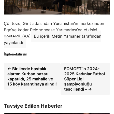
Çöl tozu, Girit adasından Yunanistan’ın merkezinden
Ege’ye kadar Peloponnese Yarımadası’na etkisini
gösterdi. (AA)
Bu içerik Metin Yamaner tarafından
yayınlandı
İlgilenebilirsin
← Bir ilçede hastalık
FOMGET’in 2024-
alarmı: Kurban pazarı
2025 Kadınlar Futbol
kapatıldı, 25 mahalle ve
Süper Ligi
15 köy karantinaya alındı!
şampiyonluğu
tescillendi – →
Tavsiye Edilen Haberler