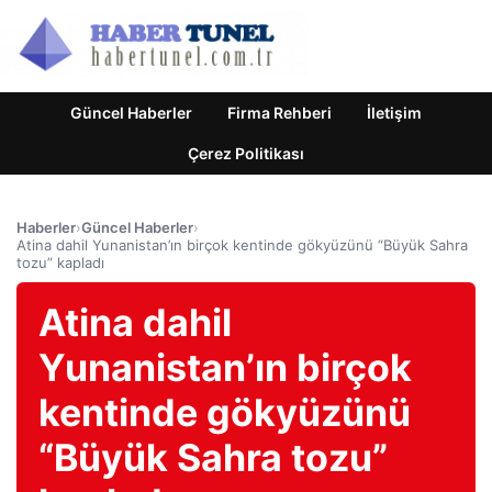
Güncel Haberler
Firma Rehberi
İletişim
Çerez Politikası
Haberler
›
Güncel Haberler
›
Atina dahil Yunanistan’ın birçok kentinde gökyüzünü “Büyük Sahra
tozu” kapladı
Atina dahil
Yunanistan’ın birçok
kentinde gökyüzünü
“Büyük Sahra tozu”