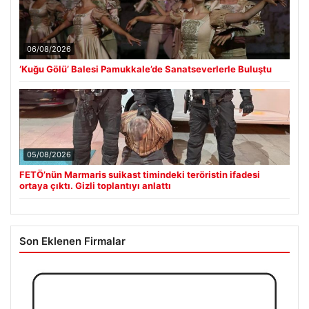
06/08/2026
‘Kuğu Gölü’ Balesi Pamukkale’de Sanatseverlerle Buluştu
05/08/2026
FETÖ’nün Marmaris suikast timindeki teröristin ifadesi
ortaya çıktı. Gizli toplantıyı anlattı
Son Eklenen Firmalar