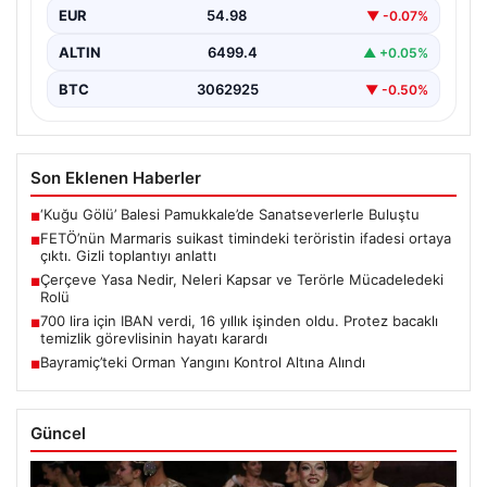
EUR
54.98
▼ -0.07%
ALTIN
6499.4
▲ +0.05%
BTC
3062925
▼ -0.50%
Son Eklenen Haberler
‘Kuğu Gölü’ Balesi Pamukkale’de Sanatseverlerle Buluştu
■
FETÖ’nün Marmaris suikast timindeki teröristin ifadesi ortaya
■
çıktı. Gizli toplantıyı anlattı
Çerçeve Yasa Nedir, Neleri Kapsar ve Terörle Mücadeledeki
■
Rolü
700 lira için IBAN verdi, 16 yıllık işinden oldu. Protez bacaklı
■
temizlik görevlisinin hayatı karardı
Bayramiç’teki Orman Yangını Kontrol Altına Alındı
■
Güncel