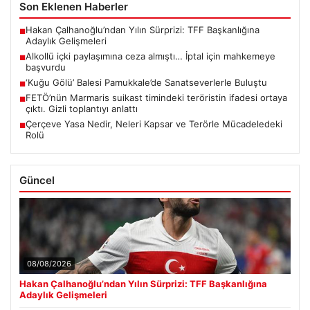
Son Eklenen Haberler
Hakan Çalhanoğlu’ndan Yılın Sürprizi: TFF Başkanlığına
■
Adaylık Gelişmeleri
Alkollü içki paylaşımına ceza almıştı… İptal için mahkemeye
■
başvurdu
‘Kuğu Gölü’ Balesi Pamukkale’de Sanatseverlerle Buluştu
■
FETÖ’nün Marmaris suikast timindeki teröristin ifadesi ortaya
■
çıktı. Gizli toplantıyı anlattı
Çerçeve Yasa Nedir, Neleri Kapsar ve Terörle Mücadeledeki
■
Rolü
Güncel
08/08/2026
Hakan Çalhanoğlu’ndan Yılın Sürprizi: TFF Başkanlığına
Adaylık Gelişmeleri