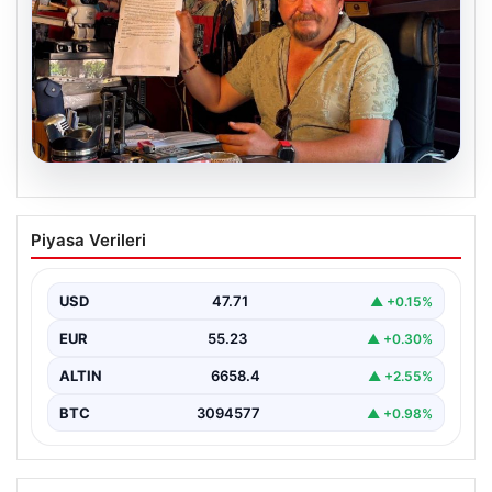
07.08.2026
Alkollü içki paylaşımına ceza almıştı…
Piyasa Verileri
İptal için mahkemeye başvurdu
USD
47.71
▲ +0.15%
EUR
55.23
▲ +0.30%
ALTIN
6658.4
▲ +2.55%
BTC
3094577
▲ +0.98%