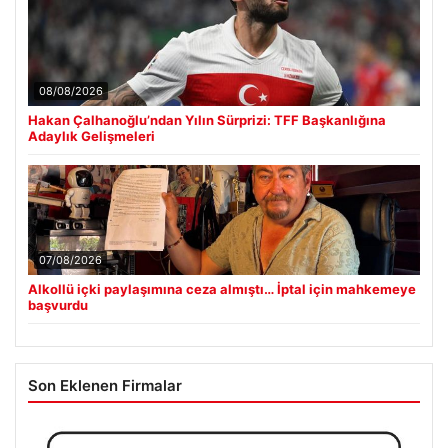
08/08/2026
Hakan Çalhanoğlu’ndan Yılın Sürprizi: TFF Başkanlığına
Adaylık Gelişmeleri
07/08/2026
Alkollü içki paylaşımına ceza almıştı… İptal için mahkemeye
başvurdu
Son Eklenen Firmalar