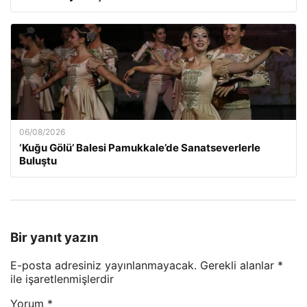
06/08/2026
‘Kuğu Gölü’ Balesi Pamukkale’de Sanatseverlerle
Buluştu
Bir yanıt yazın
E-posta adresiniz yayınlanmayacak.
Gerekli alanlar
*
ile işaretlenmişlerdir
Yorum
*