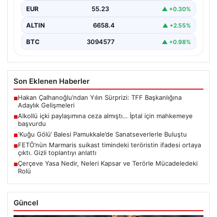
EUR
55.23
▲ +0.30%
ALTIN
6658.4
▲ +2.55%
BTC
3094577
▲ +0.98%
Son Eklenen Haberler
Hakan Çalhanoğlu’ndan Yılın Sürprizi: TFF Başkanlığına
■
Adaylık Gelişmeleri
Alkollü içki paylaşımına ceza almıştı… İptal için mahkemeye
■
başvurdu
‘Kuğu Gölü’ Balesi Pamukkale’de Sanatseverlerle Buluştu
■
FETÖ’nün Marmaris suikast timindeki teröristin ifadesi ortaya
■
çıktı. Gizli toplantıyı anlattı
Çerçeve Yasa Nedir, Neleri Kapsar ve Terörle Mücadeledeki
■
Rolü
Güncel