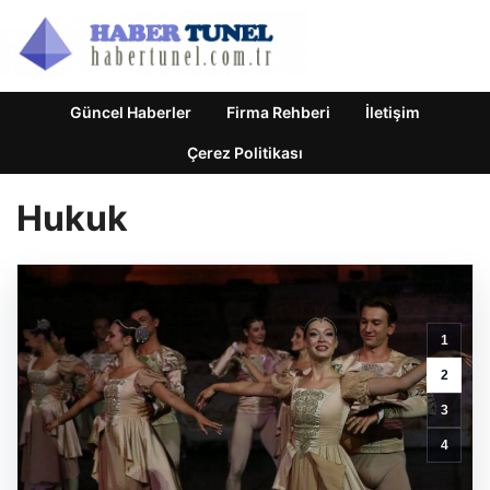
Güncel Haberler
Firma Rehberi
İletişim
Çerez Politikası
Hukuk
1
2
3
4
Edirne
Ahval