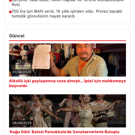
■
Rolü
700 lira için IBAN verdi, 16 yıllık işinden oldu. Protez bacaklı
■
temizlik görevlisinin hayatı karardı
Güncel
07/08/2026
Alkollü içki paylaşımına ceza almıştı… İptal için mahkemeye
başvurdu
06/08/2026
‘Kuğu Gölü’ Balesi Pamukkale’de Sanatseverlerle Buluştu