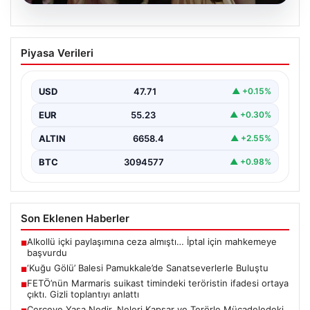
06.08.2026
‘Kuğu Gölü’ Balesi Pamukkale’de
Piyasa Verileri
Sanatseverlerle Buluştu
Dünya klasiklerinin en önemli eserlerinden biri olan
“Kuğu Gölü” balesi, Denizli’de gerçekleşen 2. Denizli…
USD
47.71
▲ +0.15%
EUR
55.23
▲ +0.30%
ALTIN
6658.4
▲ +2.55%
BTC
3094577
▲ +0.98%
Son Eklenen Haberler
Alkollü içki paylaşımına ceza almıştı… İptal için mahkemeye
■
başvurdu
‘Kuğu Gölü’ Balesi Pamukkale’de Sanatseverlerle Buluştu
■
FETÖ’nün Marmaris suikast timindeki teröristin ifadesi ortaya
■
çıktı. Gizli toplantıyı anlattı
Çerçeve Yasa Nedir, Neleri Kapsar ve Terörle Mücadeledeki