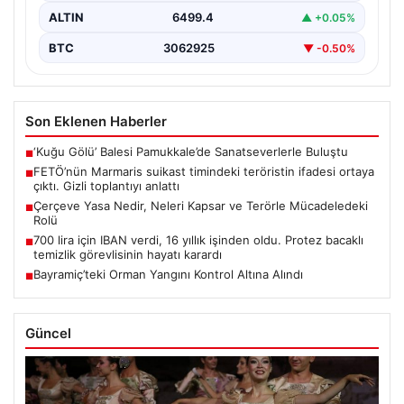
ALTIN
6499.4
▲ +0.05%
BTC
3062925
▼ -0.50%
Son Eklenen Haberler
‘Kuğu Gölü’ Balesi Pamukkale’de Sanatseverlerle Buluştu
■
FETÖ’nün Marmaris suikast timindeki teröristin ifadesi ortaya
■
çıktı. Gizli toplantıyı anlattı
Çerçeve Yasa Nedir, Neleri Kapsar ve Terörle Mücadeledeki
■
Rolü
700 lira için IBAN verdi, 16 yıllık işinden oldu. Protez bacaklı
■
temizlik görevlisinin hayatı karardı
Bayramiç’teki Orman Yangını Kontrol Altına Alındı
■
Güncel