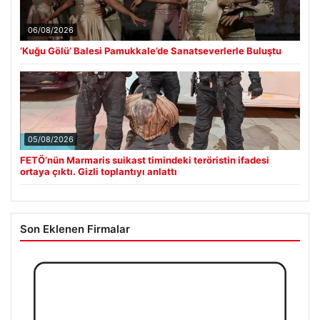
06/08/2026
‘Kuğu Gölü’ Balesi Pamukkale’de Sanatseverlerle Buluştu
05/08/2026
FETÖ’nün Marmaris suikast timindeki teröristin ifadesi
ortaya çıktı. Gizli toplantıyı anlattı
Son Eklenen Firmalar