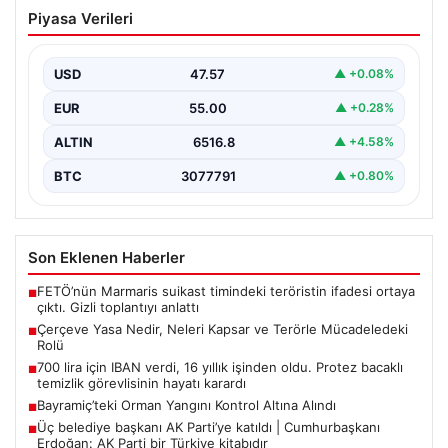
Çerçeve Yasa Nedir, Neleri Kapsar ve
Piyasa Verileri
Terörle Mücadeledeki Rolü
Hukuk sistemi ve yasama süreçlerinde önemli bir yer
tutan çerçeve yasa, temel olarak toplumsal…
USD
47.57
▲ +0.08%
EUR
55.00
▲ +0.28%
ALTIN
6516.8
▲ +4.58%
BTC
3077791
▲ +0.80%
Son Eklenen Haberler
FETÖ’nün Marmaris suikast timindeki teröristin ifadesi ortaya
■
çıktı. Gizli toplantıyı anlattı
Çerçeve Yasa Nedir, Neleri Kapsar ve Terörle Mücadeledeki
■
Rolü
700 lira için IBAN verdi, 16 yıllık işinden oldu. Protez bacaklı
■
temizlik görevlisinin hayatı karardı
Bayramiç’teki Orman Yangını Kontrol Altına Alındı
■
Üç belediye başkanı AK Parti’ye katıldı | Cumhurbaşkanı
■
Erdoğan: AK Parti bir Türkiye kitabıdır