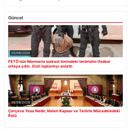
Güncel
05/08/2026
FETÖ’nün Marmaris suikast timindeki teröristin ifadesi
ortaya çıktı. Gizli toplantıyı anlattı
05/08/2026
Çerçeve Yasa Nedir, Neleri Kapsar ve Terörle Mücadeledeki
Rolü