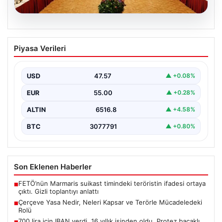
05.08.2026
Çerçeve Yasa Nedir, Neleri Kapsar ve
Piyasa Verileri
Terörle Mücadeledeki Rolü
Hukuk sistemi ve yasama süreçlerinde önemli bir yer
tutan çerçeve yasa, temel olarak toplumsal…
USD
47.57
▲ +0.08%
EUR
55.00
▲ +0.28%
ALTIN
6516.8
▲ +4.58%
BTC
3077791
▲ +0.80%
Son Eklenen Haberler
FETÖ’nün Marmaris suikast timindeki teröristin ifadesi ortaya
■
çıktı. Gizli toplantıyı anlattı
Çerçeve Yasa Nedir, Neleri Kapsar ve Terörle Mücadeledeki
■
Rolü
700 lira için IBAN verdi, 16 yıllık işinden oldu. Protez bacaklı
■