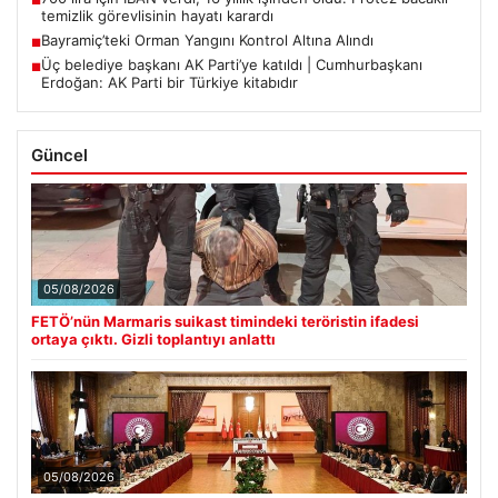
temizlik görevlisinin hayatı karardı
Bayramiç’teki Orman Yangını Kontrol Altına Alındı
■
Üç belediye başkanı AK Parti’ye katıldı | Cumhurbaşkanı
■
Erdoğan: AK Parti bir Türkiye kitabıdır
Güncel
05/08/2026
FETÖ’nün Marmaris suikast timindeki teröristin ifadesi
ortaya çıktı. Gizli toplantıyı anlattı
05/08/2026